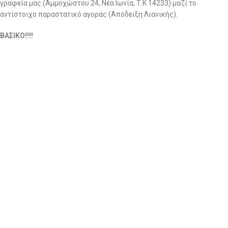
γραφεία μας (Αμμοχώστου 24, Νέα Ιωνία, Τ.Κ 14233) μαζί το
αντίστοιχο παραστατικό αγοράς (Απόδειξη Λιανικής).
ΒΑΣΙΚΟ!!!!
ΜΟΛΙΣ ΣΤΕΙΛΕΤΕ ΤΟ ΔΕΜΑ ΜΕ ΤΑ ΡΟΥΧΑ ΤΗΣ ΕΠΙΣΤΡΟΦΗΣ,
ΑΜΕΣΩΣ ΜΑΣ ΣΤΕΛΝΕΤΕ ΤΟΝ ΑΡΙΘΜΟ ΑΠΟΣΤΟΛΗΣ ΓΙΑ ΝΑ
ΑΝΑΖΗΤΗΣΟΥΜΕ ΤΟ ΔΕΜΑ!!!
Στην περίπτωση επιστροφής χρημάτων ενημερώνουμε ότι η
εταιρεία μας δεν αποδέχεται επιστροφές που επιβαρύνουν την ίδια
με έξοδα αποστολής.
Αφού το πακέτο παραληφθεί από εμάς και το τμήμα ποιοτικού
ελέγχου ελέγξει ότι τα προϊόντα είναι σε άριστη κατάσταση και
πληρούν όλες τις προϋποθέσεις για επιστροφή, το ποσό θα
καταβάλλεται στον Τραπεζικό Λογαριασμό σας εντός δεκατεσσάρων
(14) εργάσιμων ημερών. (το ποσό της επιστροφής θα είναι η αξία
των προιόντων χωρίς τα μεταφορικά εέξοδα)
Εκπτωτικά προϊόντα