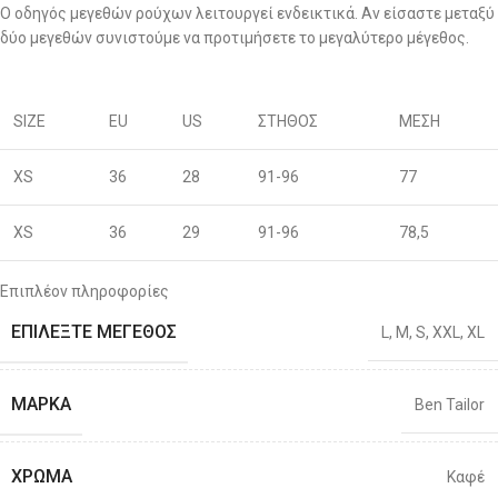
Ο οδηγός μεγεθών ρούχων λειτουργεί ενδεικτικά. Αν είσαστε μεταξύ
δύο μεγεθών συνιστούμε να προτιμήσετε το μεγαλύτερο μέγεθος.
SIZE
EU
US
ΣΤΗΘΟΣ
ΜΕΣΗ
XS
36
28
91-96
77
XS
36
29
91-96
78,5
S
38
30
96-100
80
Επιπλέον πληροφορίες
ΕΠΙΛΈΞΤΕ ΜΈΓΕΘΟΣ
L
,
M
,
S
,
XXL
,
XL
S
40
31
96-100
81,5
M
42
32
101-106
83
ΜΆΡΚΑ
Ben Tailor
M
44
33
101-106
86
ΧΡΏΜΑ
Καφέ