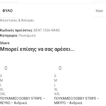
L
46
34
106-111
88
ΦΎΛΟ
Male
L
48
36
106-111
92
Αποστολές & Αλλαγές
ΔΙΑΘΕΣΙΜΌΤΗΤΑ
XL
50
38
111-116
Διαθέσιμο 1-3 ημέρες
96
Κωδικός προϊόντος:
BENT.1556-ΚΑΦΕ
Κατηγορία:
Πουκάμισα
XL
52
40
111-116
100
Share:
Μπορεί επίσης να σας αρέσει…
XXL
54
42
116-121
104
3XL
56
44
121-126
108
4XL
58
46
126-131
112
S
S
M
M
L
L
XL
XL
3XL
XXL
ΠΟΥΚΑΜΙΣΟ DOBBY STRIPE –
ΠΟΥΚΑΜΙΣΟ DOBBY STRIPE –
ΛΕΥΚΟ – Ανδρικά
ΜΑΥΡΟ – Ανδρικά