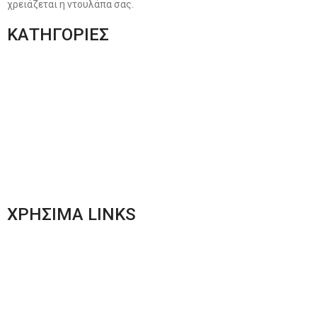
χρειάζεται η ντουλάπα σας.
ΚΑΤΗΓΟΡΙΕΣ
Ανδρική Ένδυση
Plus Size Ένδυση
Γυναικεία Ένδυση
Men’s New Collection
Women’s New Collection
ΧΡΗΣΙΜΑ LINKS
Αποστολές & Επιστροφές
Φόρμα Αλλαγών – Επιστροφών
Μέθοδοι Πληρωμής