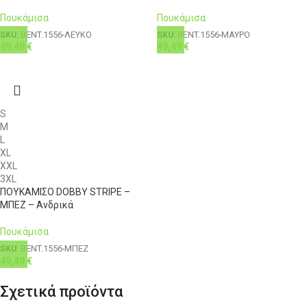
Πουκάμισα
Πουκάμισα
SKU:
BENT.1556-ΛΕΥΚΟ
SKU:
BENT.1556-ΜΑΥΡΟ
49,49
€
49,49
€
S
M
L
XL
XXL
3XL
ΠΟΥΚΑΜΙΣΟ DOBBY STRIPE –
ΜΠΕΖ – Ανδρικά
Πουκάμισα
SKU:
BENT.1556-ΜΠΕΖ
49,49
€
Σχετικά προϊόντα