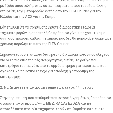
Η εταιρεία μας δεν αποδέχεται επιστροφές που επιβαρύνουν την ίδια
με έξοδα αποστολής, όταν αυτές πραγματοποιούνται μέσω άλλης
εταιρείας ταχυμεταφορών, εκτός από την ELTA Courier για την
Ελλάδα και την ACS για την Κύπρο.
Εάν επιθυμείτε να χρησιμοποιήσετε διαφορετική εταιρεία
ταχυμεταφορών, η αποστολή θα πρέπει να γίνει υποχρεωτικά με
δική σας χρέωση, καθώς η εταιρεία μας δεν θα παραλάβει δέματα με
χρέωση παραλήπτη πλην της ELTA Courier.
Σημειώνεται ότι η εταιρία διατηρεί το δικαίωμα ποιοτικού ελέγχου
για όλες τις επιστροφές ανεξαρτήτως αιτίας. Τα ρούχα που
επιστρέφονται περνάνε από το αρμόδιο τμήμα για περαιτέρω και
σχολαστικό ποιοτικό έλεγχο για αποδοχή ή απόρριψη της
επιστροφής.
2. Να ζητήσετε επιστροφή χρημάτων: εντός 14 ημερών
Στην περίπτωση που επιθυμείτε επιστροφή χρημάτων, θα πρέπει να
στείλετε το/τα προϊόν/-ντα,
ΜΕ ΔΙΚΑ ΣΑΣ ΕΞΟΔΑ και με
οποιαδήποτε εταιρία ταχυμεταφορών επιθυμείτε εσείς,
στα