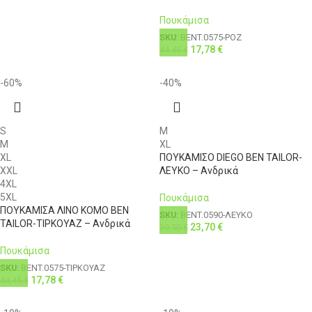
Πουκάμισα
SKU:
BENT.0575-ΡΟΖ
17,78
€
44,45
€
-60%
-40%
S
M
M
XL
XL
ΠΟΥΚΑΜΙΣΟ DIEGO BEN TAILOR-
XXL
ΛΕΥΚΟ – Ανδρικά
4XL
5XL
Πουκάμισα
ΠΟΥΚΑΜΙΣΑ ΛΙΝΟ KOMO BEN
SKU:
BENT.0590-ΛΕΥΚΟ
TAILOR-ΤΙΡΚΟΥΑΖ – Ανδρικά
23,70
€
39,50
€
Πουκάμισα
SKU:
BENT.0575-ΤΙΡΚΟΥΑΖ
17,78
€
44,45
€