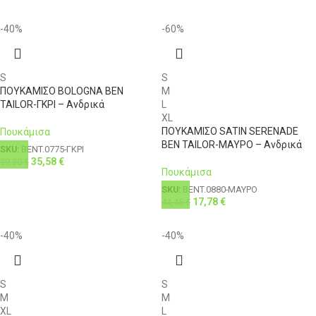
-40%
-60%
S
S
ΠΟΥΚΑΜΙΣΟ BOLOGNA BEN
M
TAILOR-ΓΚΡΙ – Ανδρικά
L
XL
ΠΟΥΚΑΜΙΣΟ SATIN SERENADE
Πουκάμισα
BEN TAILOR-ΜΑΥΡΟ – Ανδρικά
SKU:
BENT.0775-ΓΚΡΙ
35,58
€
59,30
€
Πουκάμισα
SKU:
BENT.0880-ΜΑΥΡΟ
17,78
€
44,45
€
-40%
-40%
S
S
M
M
XL
L