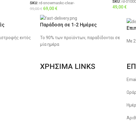
SKU:
rd-0100
SKU:
rd-snowmaskc-clear-
49,00
€
69,00
€
99,00
€
ές
Παράδοση σε 1-2 Ημέρες
Επι
ιστροφής εντός
Το 90% των προϊόντων, παραδίδονται σε
Με 2
μία ημέρα
ΧΡΗΣΙΜΑ LINKS
ΕΠ
Αποστολές & Επιστροφές
Emai
Φόρμα Αλλαγών – Επιστροφών
Ωράρ
Μέθοδοι Πληρωμής
Ημέρ
Παρακολούθηση Παραγγελίας
Αριθ
Όροι & Προϋποθέσεις