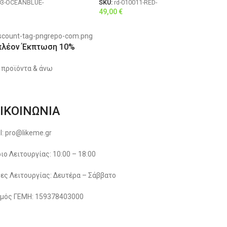
03-OCEANBLUE-
SKU:
rd-010011-RED-
49,00
€
πλέον Έκπτωση 10%
 προϊόντα & άνω
ΙΚΟΙΝΩΝΙΑ
l: pro@likeme.gr
ιο Λειτουργίας: 10:00 – 18:00
ες Λειτουργίας: Δευτέρα – Σάββατο
μός ΓΕΜΗ: 159378403000