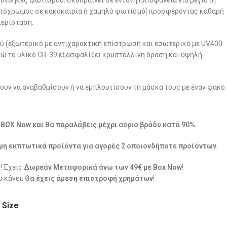
υνθήκες φωτισμού: σκουραίνει σε έντονη ηλιοφάνεια για μέγιστη
ιχτόχρωμος σε κακοκαιρία ή χαμηλό φωτισμό| προσφέροντας καθαρή
περίσταση.
ύ (εξωτερικό με αντιχαρακτική επίστρωση και εσωτερικό με UV400
νώ το υλικό CR-39 εξασφαλίζει κρυστάλλινη όραση και υψηλή
λουν να αναβαθμίσουν ή να εμπλουτίσουν τη μάσκα τους με έναν φακό
ε BOX Now και θα παραλάβεις μέχρι αύριο βράδυ κατά 90%.
μη εκπτωτικά προϊόντα για αγορές 2 οποιονδήποτε προϊόντων.
! Έχεις
Δωρεάν Μεταφορικά άνω των 49€ με Box Now
!
 κάνει;
Θα έχεις άμεση επιστροφή χρημάτων
!
 Size