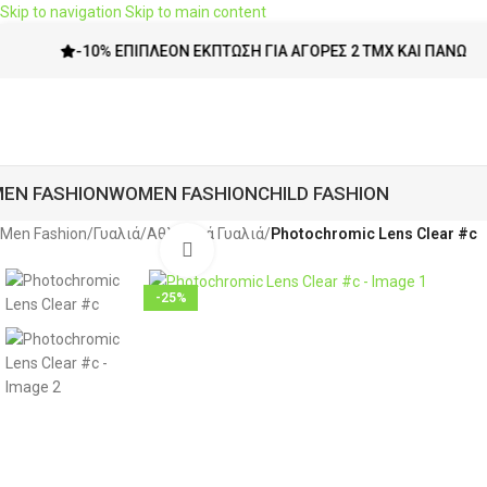
Skip to navigation
Skip to main content
-10% ΕΠΙΠΛΈΟΝ ΈΚΠΤΩΣΗ ΓΙΑ ΑΓΟΡΈΣ 2 ΤΜΧ ΚΑΙ ΠΆΝΩ
EN FASHION
WOMEN FASHION
CHILD FASHION
Men Fashion
/
Γυαλιά
/
Αθλητικά Γυαλιά
/
Photochromic Lens Clear #c
Click to enlarge
-25%