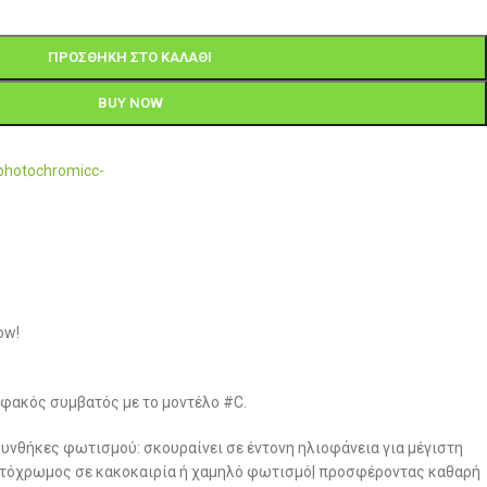
ΠΡΟΣΘΉΚΗ ΣΤΟ ΚΑΛΆΘΙ
BUY NOW
photochromicc-
ow!
ακός συμβατός με το μοντέλο #C.
υνθήκες φωτισμού: σκουραίνει σε έντονη ηλιοφάνεια για μέγιστη
ιχτόχρωμος σε κακοκαιρία ή χαμηλό φωτισμό| προσφέροντας καθαρή