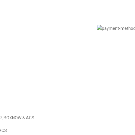
Πολιτική Απορρήτου
© 2022
LIKEME.GR
εδιασμός & Premium Marketing Services
ProMarketing.gr
IER, BOXNOW & ACS
 ACS