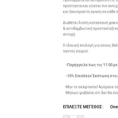
Προσαρμόζεται αυτόματα στις σ
προστασία και γίνεται πιο ανο
και ξεκούραστη όραση σε κάθε 
Διαθέτει διπλή κατασκευή φακο
& αντιθαμβωτική προστασία)| ε
αντοχή.
Η ιδανική επιλογή για όσους θέ
παντός καιρού.
-Παρήγγειλε έως τις 11:00 μ
-10% Επιπλέον Έκπτωση στα 
Μην το σκέφτεσαι! Αγόρασε το
Μήπως φοβάσαι ότι δεν θα σου
One
ΕΠΙΛΈΞΤΕ ΜΈΓΕΘΟΣ