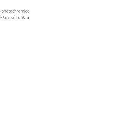
-photochromicc-
θλητικά Γυαλιά