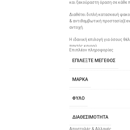
και ξεκούραστη όραση σε κάθε 
Διαθέτει διπλή κατασκευή φακο
& αντιθαμβωτική προστασία)| ε
αντοχή.
Η ιδανική επιλογή για όσους θέ
παντός καιρού.
Επιπλέον πληροφορίες
ΕΠΙΛΈΞΤΕ ΜΈΓΕΘΟΣ
ΜΆΡΚΑ
ΦΎΛΟ
ΔΙΑΘΕΣΙΜΌΤΗΤΑ
Αποστολές & Αλλαγές