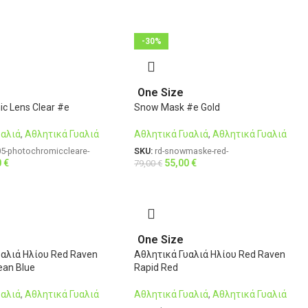
-30%
One Size
c Lens Clear #e
Snow Mask #e Gold
υαλιά
,
Αθλητικά Γυαλιά
Αθλητικά Γυαλιά
,
Αθλητικά Γυαλιά
05-photochromiccleare-
SKU:
rd-snowmaske-red-
0
€
55,00
€
79,00
€
One Size
υαλιά Ηλίου Red Raven
Αθλητικά Γυαλιά Ηλίου Red Raven
ean Blue
Rapid Red
υαλιά
,
Αθλητικά Γυαλιά
Αθλητικά Γυαλιά
,
Αθλητικά Γυαλιά