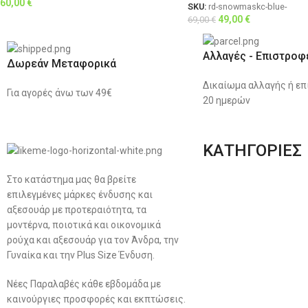
60,00
€
SKU:
rd-snowmaskc-blue-
49,00
€
69,00
€
Αλλαγές - Επιστροφ
Δωρεάν Μεταφορικά
Δικαίωμα αλλαγής ή επ
Για αγορές άνω των 49€
20 ημερών
ΚΑΤΗΓΟΡΙΕΣ
Στο κατάστημα μας θα βρείτε
Ανδρική Ένδυση
επιλεγμένες μάρκες ένδυσης και
Plus Size Ένδυση
αξεσουάρ με προτεραιότητα, τα
μοντέρνα, ποιοτικά και οικονομικά
Γυναικεία Ένδυση
ρούχα και αξεσουάρ για τον Άνδρα, την
Γυναίκα και την Plus Size Ένδυση.
Men’s New Collection
Νέες Παραλαβές κάθε εβδομάδα με
Women’s New Collection
καινούργιες προσφορές και εκπτώσεις.