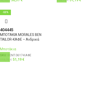
93,95
€
113,75
€
-55%
40
44
45
ΜΠΟΤΑΚΙΑ MORALES BEN
TAILOR-ΚΑΦΕ – Ανδρικά
Μποτάκια
SKU:
BENT.0617-ΚΑΦΕ
51,19
€
113,75
€