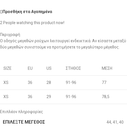
Προσθήκη στα Αγαπημένα
2
People watching this product now!
Περιγραφή
Ο οδηγός μεγεθών ρούχων λειτουργεί ενδεικτικά. Αν είσαστε μεταξύ
δύο μεγεθών συνιστούμε να προτιμήσετε το μεγαλύτερο μέγεθος.
SIZE
EU
US
ΣΤΗΘΟΣ
ΜΕΣΗ
XS
36
28
91-96
77
XS
36
29
91-96
78,5
S
38
30
96-100
80
Επιπλέον πληροφορίες
ΕΠΙΛΈΞΤΕ ΜΈΓΕΘΟΣ
44
,
41
,
40
S
40
31
96-100
81,5