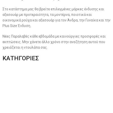
Στο κατάστημα μας θα βρείτε επιλεγμένες μάρκες ένδυσης και
αξεσουάρ με προτεραιότητα, τα μοντέρνα, ποιοτικά και
οικονομικά ρούχα και αξεσουάρ για τον Άνδρα, την Γυναίκα και την
Plus Size Ένδυση.
Νέες Παραλαβές κάθε εβδομάδα με καινούργιες προσφορές και
εκπτώσεις. Μην χάνετε άλλο χρόνο στην αναζήτηση αυτού που
χρειάζεται η ντουλάπα σας.
ΚΑΤΗΓΟΡΙΕΣ
Ανδρική Ένδυση
Plus Size Ένδυση
Γυναικεία Ένδυση
Men’s New Collection
Women’s New Collection