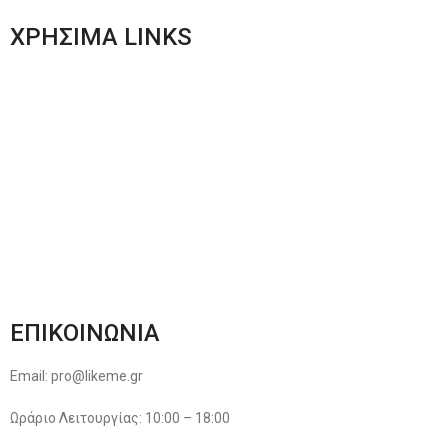
ΧΡΗΣΙΜΑ LINKS
Αποστολές & Επιστροφές
Φόρμα Αλλαγών – Επιστροφών
Μέθοδοι Πληρωμής
Παρακολούθηση Παραγγελίας
Όροι & Προϋποθέσεις
Πολιτική Απορρήτου
ΕΠΙΚΟΙΝΩΝΙΑ
Email: pro@likeme.gr
Ωράριο Λειτουργίας: 10:00 – 18:00