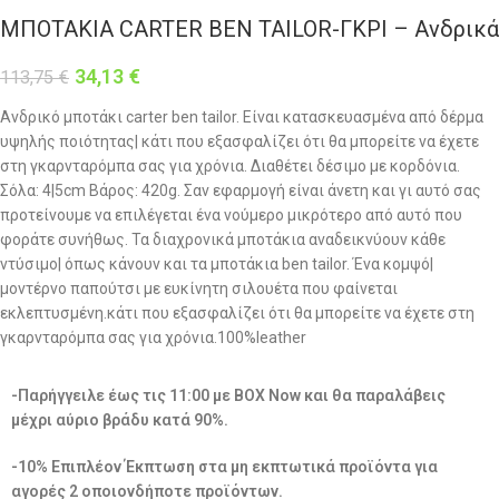
ΜΠΟΤΑΚΙΑ CARTER BEN TAILOR-ΓΚΡΙ – Ανδρικά
34,13
€
113,75
€
Ανδρικό μποτάκι carter ben tailor. Είναι κατασκευασμένα από δέρμα
υψηλής ποιότητας| κάτι που εξασφαλίζει ότι θα μπορείτε να έχετε
στη γκαρνταρόμπα σας για χρόνια. Διαθέτει δέσιμο με κορδόνια.
Σόλα: 4|5cm Βάρος: 420g. Σαν εφαρμογή είναι άνετη και γι αυτό σας
προτείνουμε να επιλέγεται ένα νούμερο μικρότερο από αυτό που
φοράτε συνήθως. Τα διαχρονικά μποτάκια αναδεικνύουν κάθε
ντύσιμο| όπως κάνουν και τα μποτάκια ben tailor. Ένα κομψό|
μοντέρνο παπούτσι με ευκίνητη σιλουέτα που φαίνεται
εκλεπτυσμένη.κάτι που εξασφαλίζει ότι θα μπορείτε να έχετε στη
γκαρνταρόμπα σας για χρόνια.100%leather
-Παρήγγειλε έως τις 11:00 με BOX Now και θα παραλάβεις
μέχρι αύριο βράδυ κατά 90%.
-10% Επιπλέον Έκπτωση στα μη εκπτωτικά προϊόντα για
αγορές 2 οποιονδήποτε προϊόντων.