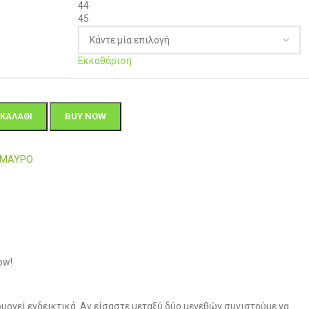
44
45
Εκκαθάριση
ΚΑΛΆΘΙ
BUY NOW
7-ΜΑΥΡΟ
ow!
υργεί ενδεικτικά. Αν είσαστε μεταξύ δύο μεγεθών συνιστούμε να