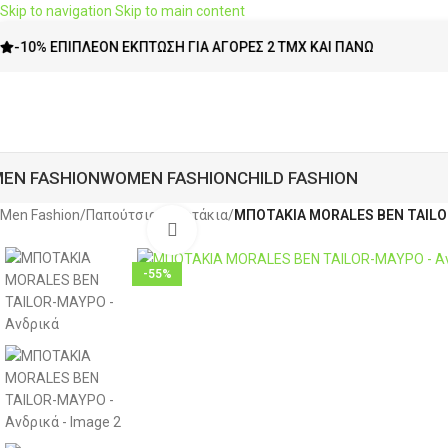
Skip to navigation
Skip to main content
ΕΠΙΠΛΈΟΝ ΈΚΠΤΩΣΗ ΓΙΑ ΑΓΟΡΈΣ 2 ΤΜΧ ΚΑΙ ΠΆΝΩ
EN FASHION
WOMEN FASHION
CHILD FASHION
Men Fashion
/
Παπούτσια
/
Μποτάκια
/
ΜΠΟΤΑΚΙΑ MORALES BEN TAILO
Click to enlarge
-55%