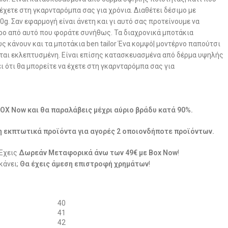
 έχετε στη γκαρνταρόμπα σας για χρόνια. Διαθέτει δέσιμο με
0g. Σαν εφαρμογή είναι άνετη και γι αυτό σας προτείνουμε να
ερο από αυτό που φοράτε συνήθως. Τα διαχρονικά μποτάκια
ς κάνουν και τα μποτάκια ben tailor Ένα κομψό| μοντέρνο παπούτσι
εται εκλεπτυσμένη. Είναι επίσης κατασκευασμένα από δέρμα υψηλής
ι ότι θα μπορείτε να έχετε στη γκαρνταρόμπα σας για
BOX Now και θα παραλάβεις μέχρι αύριο βράδυ κατά 90%.
η εκπτωτικά προϊόντα για αγορές 2 οποιονδήποτε προϊόντων.
 Έχεις
Δωρεάν Μεταφορικά άνω των 49€ με Box Now
!
κάνει;
Θα έχεις άμεση επιστροφή χρημάτων
!
40
41
42