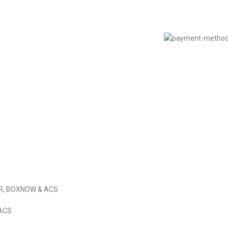
Πολιτική Απορρήτου
© 2022
LIKEME.GR
εδιασμός & Premium Marketing Services
ProMarketing.gr
IER, BOXNOW & ACS
 ACS