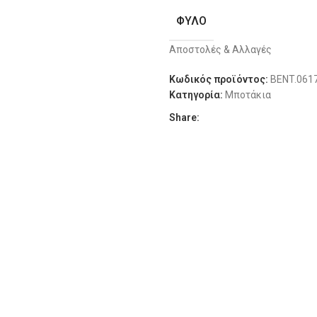
ΦΎΛΟ
L
48
Αποστολές & Αλλαγές
ΔΙΑΘΕΣΙΜΌΤΗΤΑ
XL
50
Κωδικός προϊόντος:
BENT.061
Κατηγορία:
Μποτάκια
XL
52
Share:
XXL
54
3XL
56
4XL
58