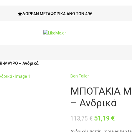
ΔΩΡΕΆΝ ΜΕΤΑΦΟΡΙΚΆ ΆΝΩ ΤΩΝ 49€
ΔΙΚΑΊ
R-ΜΑΥΡΟ – Ανδρικά
Ben Tailor
ΜΠΟΤΑΚΙΑ M
– Ανδρικά
51,19
€
113,75
€
Ανδρικό μποτάκι morales ben ta