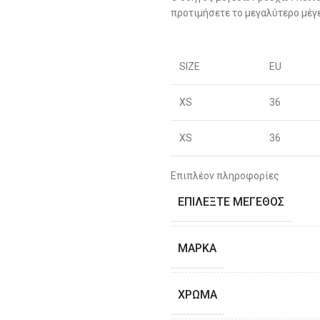
προτιμήσετε το μεγαλύτερο μέγ
SIZE
EU
XS
36
XS
36
S
38
Επιπλέον πληροφορίες
ΕΠΙΛΈΞΤΕ ΜΈΓΕΘΟΣ
S
40
M
42
ΜΆΡΚΑ
M
44
ΧΡΏΜΑ
L
46