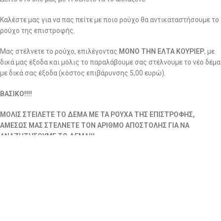
Καλέστε μας για να πας πείτε με ποιο ρούχο θα αντικαταστήσουμε το
ρούχο της επιστροφής.
Μας στέλνετε το ρούχο, επιλέγοντας
ΜΟΝΟ ΤΗΝ ΕΛΤΑ ΚΟΥΡΙΕΡ
, με
δικά μας έξοδα και μόλις το παραλάβουμε σας στέλνουμε το νέο δέμα
με δικά σας έξοδα (κόστος επιβάρυνσης 5,00 ευρώ).
ΒΑΣΙΚΟ!!!!
ΜΟΛΙΣ ΣΤΕΙΛΕΤΕ ΤΟ ΔΕΜΑ ΜΕ ΤΑ ΡΟΥΧΑ ΤΗΣ ΕΠΙΣΤΡΟΦΗΣ,
ΑΜΕΣΩΣ ΜΑΣ ΣΤΕΛΝΕΤΕ ΤΟΝ ΑΡΙΘΜΟ ΑΠΟΣΤΟΛΗΣ ΓΙΑ ΝΑ
ΑΝΑΖΗΤΗΣΟΥΜΕ ΤΟ ΔΕΜΑ!!!
Η εταιρεία μας δεν αποδέχεται επιστροφές που επιβαρύνουν την ίδια
με έξοδα αποστολής, όταν αυτές πραγματοποιούνται μέσω άλλης
εταιρείας ταχυμεταφορών, εκτός από την ELTA Courier για την
Ελλάδα και την ACS για την Κύπρο.
Εάν επιθυμείτε να χρησιμοποιήσετε διαφορετική εταιρεία
ταχυμεταφορών, η αποστολή θα πρέπει να γίνει υποχρεωτικά με