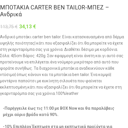
ΜΠΟΤΑΚΙΑ CARTER BEN TAILOR-ΜΠΕΖ –
Ανδρικά
34,13
€
113,75
€
Ανδρικό μποτάκι carter ben tailor. Είναι κατασκευασμένα από δέρμα
υψηλής ποιότητας| κάτι που εξασφαλίζει ότι θα μπορείτε να έχετε
στη γκαρνταρόμπα σας για χρόνια. Διαθέτει δέσιμο με κορδόνια.
Σόλα: 4|5cm Βάρος: 420g. Σαν εφαρμογή είναι άνετη και γι αυτό σας
προτείνουμε να επιλέγεται ένα νούμερο μικρότερο από αυτό που
φοράτε συνήθως. Τα διαχρονικά μποτάκια αναδεικνύουν κάθε
ντύσιμο| όπως κάνουν και τα μποτάκια ben tailor. Ένα κομψό|
μοντέρνο παπούτσι με ευκίνητη σιλουέτα που φαίνεται
εκλεπτυσμένη.κάτι που εξασφαλίζει ότι θα μπορείτε να έχετε στη
γκαρνταρόμπα σας για χρόνια.100%leather
-Παρήγγειλε έως τις 11:00 με BOX Now και θα παραλάβεις
μέχρι αύριο βράδυ κατά 90%.
-10% Επιπλέον Έκπτωση στα μη εκπτωτικά προϊόντα για