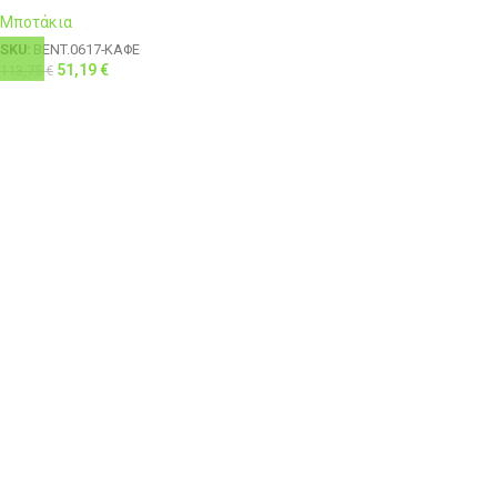
Μποτάκια
SKU:
BENT.0617-ΚΑΦΕ
51,19
€
113,75
€