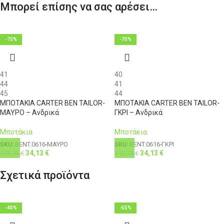
Μπορεί επίσης να σας αρέσει…
XXL
54
42
116-121
104
3XL
56
44
121-126
108
-70%
-70%
4XL
58
46
126-131
112
41
40
44
41
45
44
ΜΠΟΤΑΚΙΑ CARTER BEN TAILOR-
ΜΠΟΤΑΚΙΑ CARTER BEN TAILOR-
ΜΑΥΡΟ – Ανδρικά
ΓΚΡΙ – Ανδρικά
Μποτάκια
Μποτάκια
SKU:
BENT.0616-ΜΑΥΡΟ
SKU:
BENT.0616-ΓΚΡΙ
34,13
€
34,13
€
113,75
€
113,75
€
Σχετικά προϊόντα
-40%
-55%