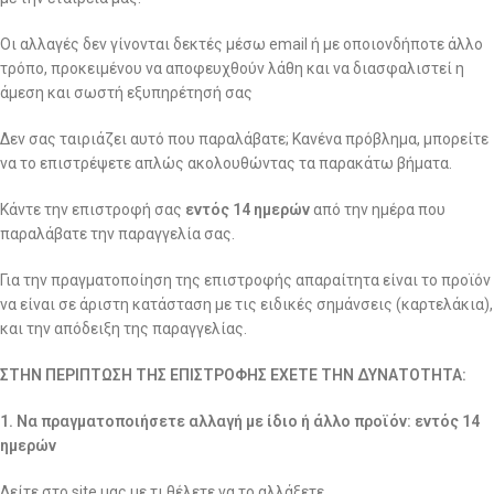
Οι αλλαγές δεν γίνονται δεκτές μέσω email ή με οποιονδήποτε άλλο
τρόπο, προκειμένου να αποφευχθούν λάθη και να διασφαλιστεί η
άμεση και σωστή εξυπηρέτησή σας
Δεν σας ταιριάζει αυτό που παραλάβατε; Κανένα πρόβλημα, μπορείτε
να το επιστρέψετε απλώς ακολουθώντας τα παρακάτω βήματα.
Κάντε την επιστροφή σας
εντός 14 ημερών
από την ημέρα που
παραλάβατε την παραγγελία σας.
Για την πραγματοποίηση της επιστροφής απαραίτητα είναι το προϊόν
να είναι σε άριστη κατάσταση με τις ειδικές σημάνσεις (καρτελάκια),
και την απόδειξη της παραγγελίας.
ΣΤΗΝ ΠΕΡΙΠΤΩΣΗ ΤΗΣ ΕΠΙΣΤΡΟΦΗΣ ΕΧΕΤΕ ΤΗΝ ΔΥΝΑΤΟΤΗΤΑ:
1. Να πραγματοποιήσετε αλλαγή με ίδιο ή άλλο προϊόν: εντός 14
ημερών
Δείτε στο site μας με τι θέλετε να το αλλάξετε.