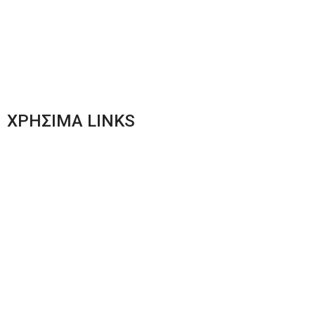
Plus Size Ένδυση
Γυναικεία Ένδυση
Men’s New Collection
Women’s New Collection
ΧΡΗΣΙΜΑ LINKS
Αποστολές & Επιστροφές
Φόρμα Αλλαγών – Επιστροφών
Μέθοδοι Πληρωμής
Παρακολούθηση Παραγγελίας
Όροι & Προϋποθέσεις
Πολιτική Απορρήτου