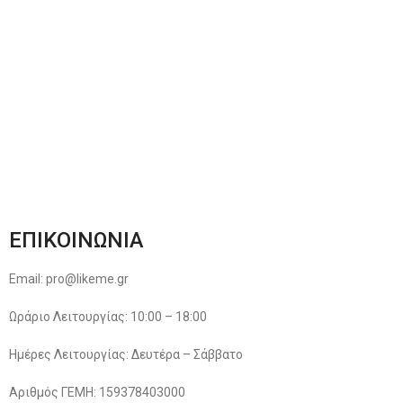
Αποστολές & Επιστροφές
Φόρμα Αλλαγών – Επιστροφών
Μέθοδοι Πληρωμής
Παρακολούθηση Παραγγελίας
Όροι & Προϋποθέσεις
Πολιτική Απορρήτου
ΕΠΙΚΟΙΝΩΝΙΑ
Email: pro@likeme.gr
Ωράριο Λειτουργίας: 10:00 – 18:00
Ημέρες Λειτουργίας: Δευτέρα – Σάββατο
Αριθμός ΓΕΜΗ: 159378403000