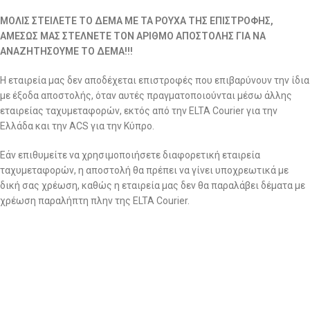
ΜΟΛΙΣ ΣΤΕΙΛΕΤΕ ΤΟ ΔΕΜΑ ΜΕ ΤΑ ΡΟΥΧΑ ΤΗΣ ΕΠΙΣΤΡΟΦΗΣ,
ΑΜΕΣΩΣ ΜΑΣ ΣΤΕΛΝΕΤΕ ΤΟΝ ΑΡΙΘΜΟ ΑΠΟΣΤΟΛΗΣ ΓΙΑ ΝΑ
ΑΝΑΖΗΤΗΣΟΥΜΕ ΤΟ ΔΕΜΑ!!!
Η εταιρεία μας δεν αποδέχεται επιστροφές που επιβαρύνουν την ίδια
με έξοδα αποστολής, όταν αυτές πραγματοποιούνται μέσω άλλης
εταιρείας ταχυμεταφορών, εκτός από την ELTA Courier για την
Ελλάδα και την ACS για την Κύπρο.
Εάν επιθυμείτε να χρησιμοποιήσετε διαφορετική εταιρεία
ταχυμεταφορών, η αποστολή θα πρέπει να γίνει υποχρεωτικά με
δική σας χρέωση, καθώς η εταιρεία μας δεν θα παραλάβει δέματα με
χρέωση παραλήπτη πλην της ELTA Courier.
Σημειώνεται ότι η εταιρία διατηρεί το δικαίωμα ποιοτικού ελέγχου
για όλες τις επιστροφές ανεξαρτήτως αιτίας. Τα ρούχα που
επιστρέφονται περνάνε από το αρμόδιο τμήμα για περαιτέρω και
σχολαστικό ποιοτικό έλεγχο για αποδοχή ή απόρριψη της
επιστροφής.