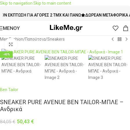
Skip to navigation
Skip to main content
ΈΚΠΤΩΣΗ ΓΙΑ ΑΓΟΡΈΣ 2 ΤΜΧ ΚΑΙ ΠΆΝΩ
ΔΩΡΕΆΝ ΜΕΤΑΦΟΡΙΚΆ ΆΝΩ 
ΜΕΝΟΥ
Men Fashion
/
Παπούτσια
/
Sneakers
Click to enlarge
-40%
Ben Tailor
SNEAKER PURE AVENUE BEN TAILOR-ΜΠΛΕ –
Ανδρικά
50,43
€
84,05
€