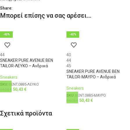
XL
52
40
111-116
100
Share:
Μπορεί επίσης να σας αρέσει…
XXL
54
42
116-121
104
3XL
56
44
121-126
108
-40%
-40%
4XL
58
46
126-131
112
44
40
SNEAKER PURE AVENUE BEN
44
TAILOR-ΛΕΥΚΟ – Ανδρικά
45
SNEAKER PURE AVENUE BEN
TAILOR-ΜΑΥΡΟ – Ανδρικά
Sneakers
SKU:
BENT.0885-ΛΕΥΚΟ
Sneakers
50,43
€
84,05
€
SKU:
BENT.0885-ΜΑΥΡΟ
50,43
€
84,05
€
Σχετικά προϊόντα