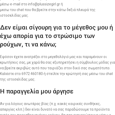
μέσω e-mail στο info@plussizegirl.gr ή
μεσω του chat που θα βρείτε στην κάτω δεξιά πλευρά της
ιστοσελίδας μας.
Δεν είμαι σίγουρη για το μέγεθος μου ή
έχω απορία για το στρώσιμο των
ρούχων, τι να κάνω;
Εφόσον έχετε ανατρέξει στο μεγεθολόγιό μας και παραμένουν οι
ερωτήσεις σας, με χαρά θα σας εξυπηρετήσει η σύμβουλος μόδας για
να βρείτε ακριβώς αυτό που ταιριάζει στον δικό σας σωματότυπο.
Καλέστε στο 6972 460180 ή στείλτε την ερώτησή σας μέσω του chat
της ιστοσελίδας μας.
Η παραγγελία μου άργησε
Αν για λόγους ανωτέρας βίας (π.χ. κακές καιρικές συνθήκες,
απεργίες κλπ.) δεν είναι δυνατό να σας παραδώσουμε τα προϊόντα
εντός του προκαθορισμένου χρόνου, θα σας ενημερώσουμε μέσω e-