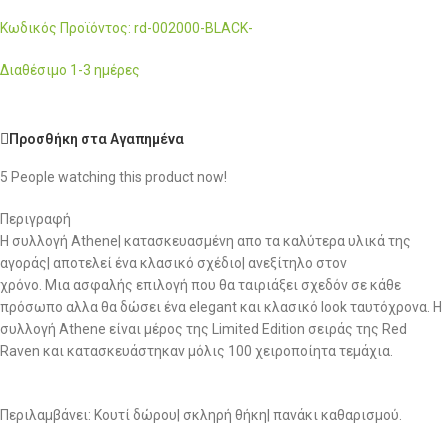
Κωδικός Προϊόντος: rd-002000-BLACK-
Διαθέσιμο 1-3 ημέρες
Προσθήκη στα Αγαπημένα
5
People watching this product now!
Περιγραφή
Η συλλογή Athene| κατασκευασμένη απο τα καλύτερα υλικά της
αγοράς| αποτελεί ένα κλασικό σχέδιο| ανεξίτηλο στον
χρόνο. Μια ασφαλής επιλογή που θα ταιριάξει σχεδόν σε κάθε
πρόσωπο αλλα θα δώσει ένα elegant και κλασικό look ταυτόχρονα. Η
συλλογή Athene είναι μέρος της Limited Edition σειράς της Red
Raven και κατασκευάστηκαν μόλις 100 χειροποίητα τεμάχια.
Περιλαμβάνει: Κουτί δώρου| σκληρή θήκη| πανάκι καθαρισμού.