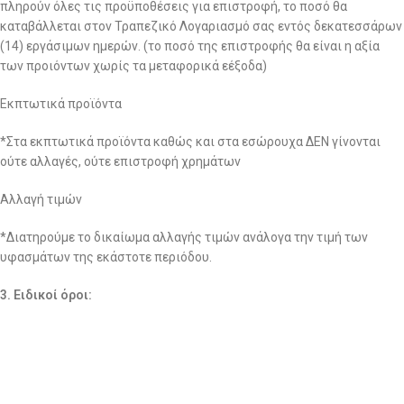
πληρούν όλες τις προϋποθέσεις για επιστροφή, το ποσό θα
καταβάλλεται στον Τραπεζικό Λογαριασμό σας εντός δεκατεσσάρων
(14) εργάσιμων ημερών. (το ποσό της επιστροφής θα είναι η αξία
των προιόντων χωρίς τα μεταφορικά εέξοδα)
Εκπτωτικά προϊόντα
*Στα εκπτωτικά προϊόντα καθώς και στα εσώρουχα ΔΕΝ γίνονται
ούτε αλλαγές, ούτε επιστροφή χρημάτων
Αλλαγή τιμών
*Διατηρούμε το δικαίωμα αλλαγής τιμών ανάλογα την τιμή των
υφασμάτων της εκάστοτε περιόδου.
3. Ειδικοί όροι:
– Μετά την πάροδο των δεκατεσσάρων (14) ημερών από την
ημερομηνία αγοράς δεν μπορεί να πραγματοποιηθεί καμία αλλαγή
και δεν γίνεται επιστροφή χρημάτων για κανένα λόγο.