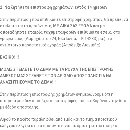
2. Να ζητήσετε επιστροφή χρημάτων: εντός 14 ημερών
Στην περίπτωση που επιθυμείτε επιστροφή χρημάτων, θα πρέπει να
στείλετε το/τα προϊόν/-ντα,
ΜΕ ΔΙΚΑ ΣΑΣ ΕΞΟΔΑ και με
οποιαδήποτε εταιρία ταχυμεταφορών επιθυμείτε εσείς,
στα
γραφεία μας (Αμμοχώστου 24, Νέα Ιωνία, Τ.Κ 14233) μαζί το
αντίστοιχο παραστατικό αγοράς (Απόδειξη Λιανικής).
ΒΑΣΙΚΟ!!!!
ΜΟΛΙΣ ΣΤΕΙΛΕΤΕ ΤΟ ΔΕΜΑ ΜΕ ΤΑ ΡΟΥΧΑ ΤΗΣ ΕΠΙΣΤΡΟΦΗΣ,
ΑΜΕΣΩΣ ΜΑΣ ΣΤΕΛΝΕΤΕ ΤΟΝ ΑΡΙΘΜΟ ΑΠΟΣΤΟΛΗΣ ΓΙΑ ΝΑ
ΑΝΑΖΗΤΗΣΟΥΜΕ ΤΟ ΔΕΜΑ!!!
Στην περίπτωση επιστροφής χρημάτων ενημερώνουμε ότι η
εταιρεία μας δεν αποδέχεται επιστροφές που επιβαρύνουν την ίδια
με έξοδα αποστολής.
Αφού το πακέτο παραληφθεί από εμάς και το τμήμα ποιοτικού
ελέγχου ελέγξει ότι τα προϊόντα είναι σε άριστη κατάσταση και