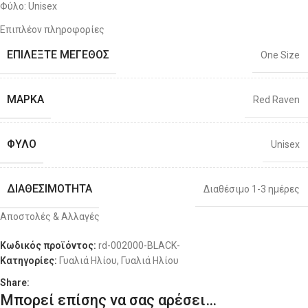
Φύλο: Unisex
Επιπλέον πληροφορίες
100% UV protection| UV400 Polarized
ΕΠΙΛΈΞΤΕ ΜΈΓΕΘΟΣ
One Size
Ύψος Φακού: 3.6εκ.
Eμπρόσθιο Μήκος: 13.4εκ.
ΜΆΡΚΑ
Red Raven
Μήκος Βραχίονα: 14.5εκ.
ΦΎΛΟ
Unisex
ΔΙΑΘΕΣΙΜΌΤΗΤΑ
Διαθέσιμο 1-3 ημέρες
Αποστολές & Αλλαγές
Κωδικός προϊόντος:
rd-002000-BLACK-
Κατηγορίες:
Γυαλιά Ηλίου
,
Γυαλιά Ηλίου
Share:
Μπορεί επίσης να σας αρέσει…