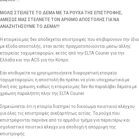
ΜΟΛΙΣ ΣΤΕΙΛΕΤΕ ΤΟ ΔΕΜΑ ΜΕ ΤΑ ΡΟΥΧΑ ΤΗΣ ΕΠΙΣΤΡΟΦΗΣ,
ΑΜΕΣΩΣ ΜΑΣ ΣΤΕΛΝΕΤΕ ΤΟΝ ΑΡΙΘΜΟ ΑΠΟΣΤΟΛΗΣ ΓΙΑ ΝΑ
ΑΝΑΖΗΤΗΣΟΥΜΕ ΤΟ ΔΕΜΑ!!!
Η εταιρεία μας δεν αποδέχεται επιστροφές που επιβαρύνουν την ίδια
με έξοδα αποστολής, όταν αυτές πραγματοποιούνται μέσω άλλης
εταιρείας ταχυμεταφορών, εκτός από την ELTA Courier για την
Ελλάδα και την ACS για την Κύπρο.
Εάν επιθυμείτε να χρησιμοποιήσετε διαφορετική εταιρεία
ταχυμεταφορών, η αποστολή θα πρέπει να γίνει υποχρεωτικά με
δική σας χρέωση, καθώς η εταιρεία μας δεν θα παραλάβει δέματα με
χρέωση παραλήπτη πλην της ELTA Courier.
Σημειώνεται ότι η εταιρία διατηρεί το δικαίωμα ποιοτικού ελέγχου
για όλες τις επιστροφές ανεξαρτήτως αιτίας. Τα ρούχα που
επιστρέφονται περνάνε από το αρμόδιο τμήμα για περαιτέρω και
σχολαστικό ποιοτικό έλεγχο για αποδοχή ή απόρριψη της
επιστροφής.