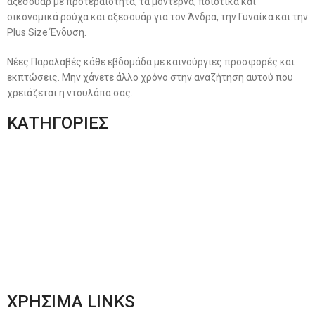
αξεσουάρ με προτεραιότητα, τα μοντέρνα, ποιοτικά και
οικονομικά ρούχα και αξεσουάρ για τον Άνδρα, την Γυναίκα και την
Plus Size Ένδυση.
Νέες Παραλαβές κάθε εβδομάδα με καινούργιες προσφορές και
εκπτώσεις. Μην χάνετε άλλο χρόνο στην αναζήτηση αυτού που
χρειάζεται η ντουλάπα σας.
ΚΑΤΗΓΟΡΙΕΣ
Ανδρική Ένδυση
Plus Size Ένδυση
Γυναικεία Ένδυση
Men’s New Collection
Women’s New Collection
ΧΡΗΣΙΜΑ LINKS