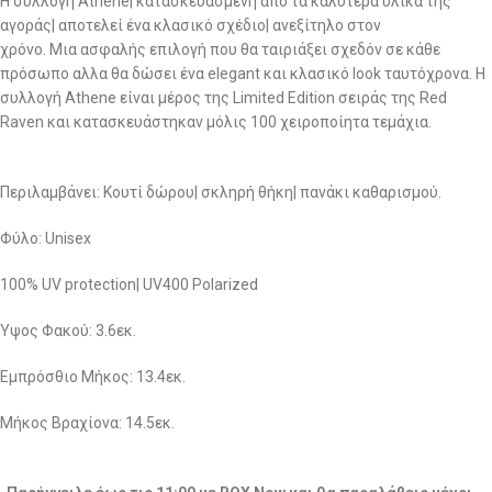
Η συλλογή Athene| κατασκευασμένη απο τα καλύτερα υλικά της
αγοράς| αποτελεί ένα κλασικό σχέδιο| ανεξίτηλο στον
χρόνο. Μια ασφαλής επιλογή που θα ταιριάξει σχεδόν σε κάθε
πρόσωπο αλλα θα δώσει ένα elegant και κλασικό look ταυτόχρονα. Η
συλλογή Athene είναι μέρος της Limited Edition σειράς της Red
Raven και κατασκευάστηκαν μόλις 100 χειροποίητα τεμάχια.
Περιλαμβάνει: Κουτί δώρου| σκληρή θήκη| πανάκι καθαρισμού.
Φύλο: Unisex
100% UV protection| UV400 Polarized
Ύψος Φακού: 3.6εκ.
Eμπρόσθιο Μήκος: 13.4εκ.
Μήκος Βραχίονα: 14.5εκ.