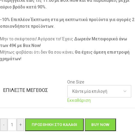
-Παρήγγειλε έως τις 11:00 με BOX Now και θα παραλάβεις μέχρι
αύριο βράδυ κατά 90%.
-10% Επιπλέον Έκπτωση στα μη εκπτωτικά προϊόντα για αγορές 2
οποιονδήποτε προϊόντων.
Μην το σκέφτεσαι! Αγόρασε το! Έχεις
Δωρεάν Μεταφορικά άνω
των 49€ με Box Now
!
Μήπως φοβάσαι ότι δεν θα σου κάνει;
Θα έχεις άμεση επιστροφή
χρημάτων
!
One Size
ΕΠΙΛΈΞΤΕ ΜΈΓΕΘΟΣ
Εκκαθάριση
-
+
ΠΡΟΣΘΉΚΗ ΣΤΟ ΚΑΛΆΘΙ
BUY NOW