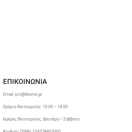
Αποστολές & Επιστροφές
Φόρμα Αλλαγών – Επιστροφών
Μέθοδοι Πληρωμής
Παρακολούθηση Παραγγελίας
Όροι & Προϋποθέσεις
Πολιτική Απορρήτου
ΕΠΙΚΟΙΝΩΝΙΑ
Email: pro@likeme.gr
Ωράριο Λειτουργίας: 10:00 – 18:00
Ημέρες Λειτουργίας: Δευτέρα – Σάββατο
Αριθμός ΓΕΜΗ: 159378403000