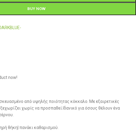
BUY NOW
-DARKBLUE-
duct now!
τασκευασμένο από υψηλής ποιότητας κόκκαλο. Με εξαιρετικές
 ξεχωρίζει χωρίς να προσπαθεί.Ιδανικό για όσους θέλουν ένα
ντέρνου.
ηρή θήκη| πανάκι καθαρισμού.