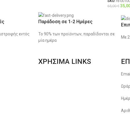
SKU:
rd-0010
35,0
65,00
€
ές
Παράδοση σε 1-2 Ημέρες
Επι
ιστροφής εντός
Το 90% των προϊόντων, παραδίδονται σε
Με 2
μία ημέρα
ΧΡΗΣΙΜΑ LINKS
ΕΠ
Αποστολές & Επιστροφές
Emai
Φόρμα Αλλαγών – Επιστροφών
Ωράρ
Μέθοδοι Πληρωμής
Ημέρ
Παρακολούθηση Παραγγελίας
Αριθ
Όροι & Προϋποθέσεις