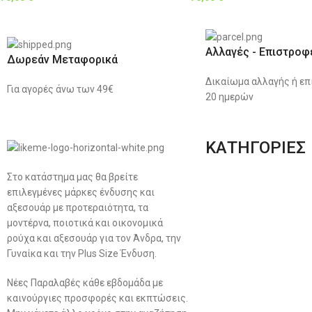
Αλλαγές - Επιστροφ
Δωρεάν Μεταφορικά
Δικαίωμα αλλαγής ή επ
Για αγορές άνω των 49€
20 ημερών
ΚΑΤΗΓΟΡΙΕΣ
Στο κατάστημα μας θα βρείτε
Ανδρική Ένδυση
επιλεγμένες μάρκες ένδυσης και
Plus Size Ένδυση
αξεσουάρ με προτεραιότητα, τα
μοντέρνα, ποιοτικά και οικονομικά
Γυναικεία Ένδυση
ρούχα και αξεσουάρ για τον Άνδρα, την
Γυναίκα και την Plus Size Ένδυση.
Men’s New Collection
Νέες Παραλαβές κάθε εβδομάδα με
Women’s New Collection
καινούργιες προσφορές και εκπτώσεις.