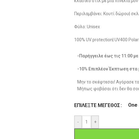
κλασικό στιλ με μια πινελιά μο
Περιλαμβάνει: Κουτί δώρου| σκλ
Φύλο: Unisex
100% UV protection| UV400 Polari
-Παρήγγειλε έως τις 11:00 μ
-10% Επιπλέον Έκπτωση στα 
Μην το σκέφτεσαι! Αγόρασε το
Μήπως φοβάσαι ότι δεν θα σου
One 
ΕΠΙΛΈΞΤΕ ΜΈΓΕΘΟΣ
-
+