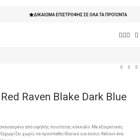
ΔΙΚΑΊΩΜΑ ΕΠΙΣΤΡΟΦΉΣ ΣΕ ΌΛΑ ΤΑ ΠΡΟΪΌΝΤΑ
 Red Raven Blake Dark Blue
τασκευασμένο από υψηλής ποιότητας κόκκαλο. Με εξαιρετικές
 ξεχωρίζει χωρίς να προσπαθεί.Ιδανικό για όσους θέλουν ένα