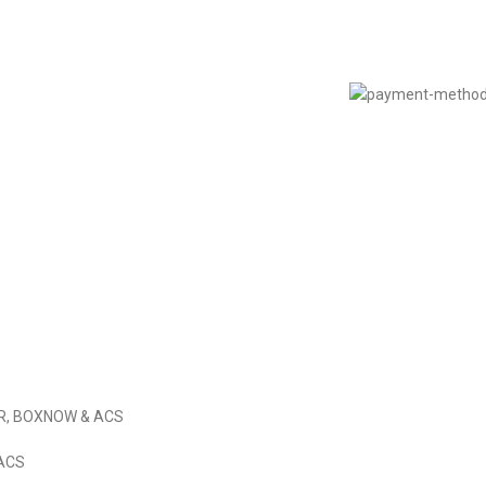
Πολιτική Απορρήτου
© 2022
LIKEME.GR
εδιασμός & Premium Marketing Services
ProMarketing.gr
IER, BOXNOW & ACS
 ACS