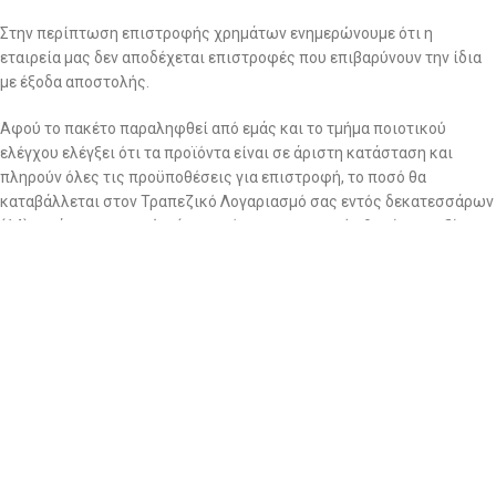
Στην περίπτωση επιστροφής χρημάτων ενημερώνουμε ότι η
εταιρεία μας δεν αποδέχεται επιστροφές που επιβαρύνουν την ίδια
με έξοδα αποστολής.
Αφού το πακέτο παραληφθεί από εμάς και το τμήμα ποιοτικού
ελέγχου ελέγξει ότι τα προϊόντα είναι σε άριστη κατάσταση και
πληρούν όλες τις προϋποθέσεις για επιστροφή, το ποσό θα
καταβάλλεται στον Τραπεζικό Λογαριασμό σας εντός δεκατεσσάρων
(14) εργάσιμων ημερών. (το ποσό της επιστροφής θα είναι η αξία
των προιόντων χωρίς τα μεταφορικά εέξοδα)
Εκπτωτικά προϊόντα
*Στα εκπτωτικά προϊόντα καθώς και στα εσώρουχα ΔΕΝ γίνονται
ούτε αλλαγές, ούτε επιστροφή χρημάτων
Αλλαγή τιμών
*Διατηρούμε το δικαίωμα αλλαγής τιμών ανάλογα την τιμή των
υφασμάτων της εκάστοτε περιόδου.