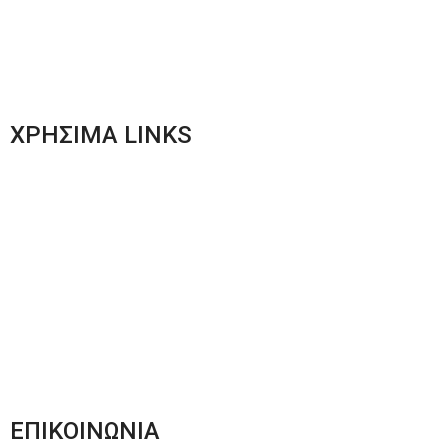
Γυναικεία Ένδυση
Men’s New Collection
Women’s New Collection
ΧΡΗΣΙΜΑ LINKS
Αποστολές & Επιστροφές
Φόρμα Αλλαγών – Επιστροφών
Μέθοδοι Πληρωμής
Παρακολούθηση Παραγγελίας
Όροι & Προϋποθέσεις
Πολιτική Απορρήτου
ΕΠΙΚΟΙΝΩΝΙΑ