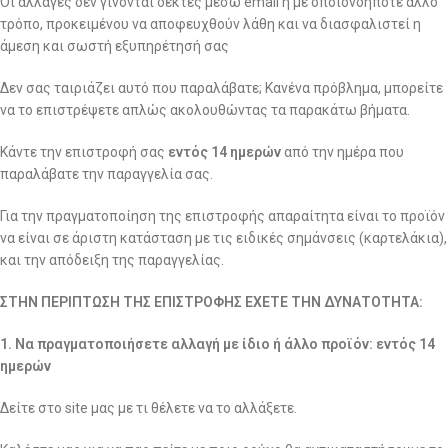
Οι αλλαγές δεν γίνονται δεκτές μέσω email ή με οποιονδήποτε άλλο
τρόπο, προκειμένου να αποφευχθούν λάθη και να διασφαλιστεί η
άμεση και σωστή εξυπηρέτησή σας
Δεν σας ταιριάζει αυτό που παραλάβατε; Κανένα πρόβλημα, μπορείτε
να το επιστρέψετε απλώς ακολουθώντας τα παρακάτω βήματα.
Κάντε την επιστροφή σας
εντός 14 ημερών
από την ημέρα που
παραλάβατε την παραγγελία σας.
Για την πραγματοποίηση της επιστροφής απαραίτητα είναι το προϊόν
να είναι σε άριστη κατάσταση με τις ειδικές σημάνσεις (καρτελάκια),
και την απόδειξη της παραγγελίας.
ΣΤΗΝ ΠΕΡΙΠΤΩΣΗ ΤΗΣ ΕΠΙΣΤΡΟΦΗΣ ΕΧΕΤΕ ΤΗΝ ΔΥΝΑΤΟΤΗΤΑ:
1. Να πραγματοποιήσετε αλλαγή με ίδιο ή άλλο προϊόν: εντός 14
ημερών
Δείτε στο site μας με τι θέλετε να το αλλάξετε.