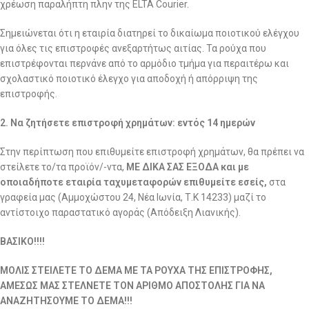
χρέωση παραλήπτη πλην της ELTA Courier.
Σημειώνεται ότι η εταιρία διατηρεί το δικαίωμα ποιοτικού ελέγχου
για όλες τις επιστροφές ανεξαρτήτως αιτίας. Τα ρούχα που
επιστρέφονται περνάνε από το αρμόδιο τμήμα για περαιτέρω και
σχολαστικό ποιοτικό έλεγχο για αποδοχή ή απόρριψη της
επιστροφής.
2. Να ζητήσετε επιστροφή χρημάτων: εντός 14 ημερών
Στην περίπτωση που επιθυμείτε επιστροφή χρημάτων, θα πρέπει να
στείλετε το/τα προϊόν/-ντα,
ΜΕ ΔΙΚΑ ΣΑΣ ΕΞΟΔΑ και με
οποιαδήποτε εταιρία ταχυμεταφορών επιθυμείτε εσείς,
στα
γραφεία μας (Αμμοχώστου 24, Νέα Ιωνία, Τ.Κ 14233) μαζί το
αντίστοιχο παραστατικό αγοράς (Απόδειξη Λιανικής).
ΒΑΣΙΚΟ!!!!
ΜΟΛΙΣ ΣΤΕΙΛΕΤΕ ΤΟ ΔΕΜΑ ΜΕ ΤΑ ΡΟΥΧΑ ΤΗΣ ΕΠΙΣΤΡΟΦΗΣ,
ΑΜΕΣΩΣ ΜΑΣ ΣΤΕΛΝΕΤΕ ΤΟΝ ΑΡΙΘΜΟ ΑΠΟΣΤΟΛΗΣ ΓΙΑ ΝΑ
ΑΝΑΖΗΤΗΣΟΥΜΕ ΤΟ ΔΕΜΑ!!!