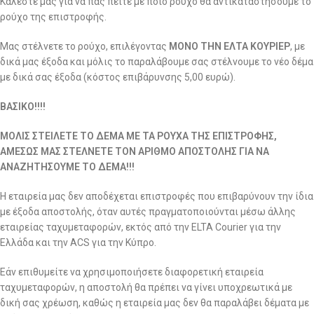
Καλέστε μας για να πας πείτε με ποιο ρούχο θα αντικαταστήσουμε το
ρούχο της επιστροφής.
Μας στέλνετε το ρούχο, επιλέγοντας
ΜΟΝΟ ΤΗΝ ΕΛΤΑ ΚΟΥΡΙΕΡ
, με
δικά μας έξοδα και μόλις το παραλάβουμε σας στέλνουμε το νέο δέμα
με δικά σας έξοδα (κόστος επιβάρυνσης 5,00 ευρώ).
ΒΑΣΙΚΟ!!!!
ΜΟΛΙΣ ΣΤΕΙΛΕΤΕ ΤΟ ΔΕΜΑ ΜΕ ΤΑ ΡΟΥΧΑ ΤΗΣ ΕΠΙΣΤΡΟΦΗΣ,
ΑΜΕΣΩΣ ΜΑΣ ΣΤΕΛΝΕΤΕ ΤΟΝ ΑΡΙΘΜΟ ΑΠΟΣΤΟΛΗΣ ΓΙΑ ΝΑ
ΑΝΑΖΗΤΗΣΟΥΜΕ ΤΟ ΔΕΜΑ!!!
Η εταιρεία μας δεν αποδέχεται επιστροφές που επιβαρύνουν την ίδια
με έξοδα αποστολής, όταν αυτές πραγματοποιούνται μέσω άλλης
εταιρείας ταχυμεταφορών, εκτός από την ELTA Courier για την
Ελλάδα και την ACS για την Κύπρο.
Εάν επιθυμείτε να χρησιμοποιήσετε διαφορετική εταιρεία
ταχυμεταφορών, η αποστολή θα πρέπει να γίνει υποχρεωτικά με
δική σας χρέωση, καθώς η εταιρεία μας δεν θα παραλάβει δέματα με