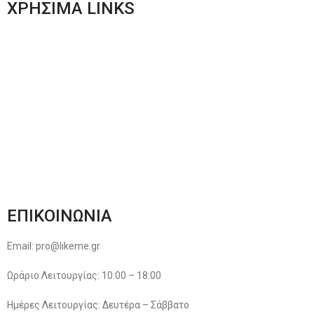
ΧΡΗΣΙΜΑ LINKS
Αποστολές & Επιστροφές
Φόρμα Αλλαγών – Επιστροφών
Μέθοδοι Πληρωμής
Παρακολούθηση Παραγγελίας
Όροι & Προϋποθέσεις
Πολιτική Απορρήτου
ΕΠΙΚΟΙΝΩΝΙΑ
Email: pro@likeme.gr
Ωράριο Λειτουργίας: 10:00 – 18:00
Ημέρες Λειτουργίας: Δευτέρα – Σάββατο