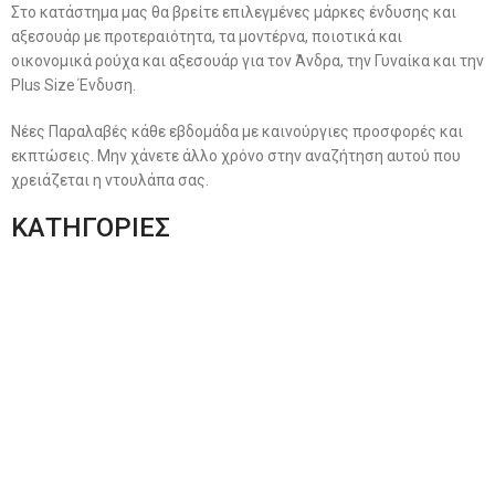
Στο κατάστημα μας θα βρείτε επιλεγμένες μάρκες ένδυσης και
αξεσουάρ με προτεραιότητα, τα μοντέρνα, ποιοτικά και
οικονομικά ρούχα και αξεσουάρ για τον Άνδρα, την Γυναίκα και την
Plus Size Ένδυση.
Νέες Παραλαβές κάθε εβδομάδα με καινούργιες προσφορές και
εκπτώσεις. Μην χάνετε άλλο χρόνο στην αναζήτηση αυτού που
χρειάζεται η ντουλάπα σας.
ΚΑΤΗΓΟΡΙΕΣ
Ανδρική Ένδυση
Plus Size Ένδυση
Γυναικεία Ένδυση
Men’s New Collection
Women’s New Collection