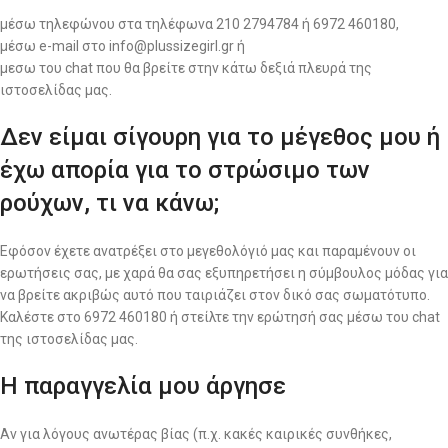
μέσω τηλεφώνου στα τηλέφωνα 210 2794784 ή 6972 460180,
μέσω e-mail στο info@plussizegirl.gr ή
μεσω του chat που θα βρείτε στην κάτω δεξιά πλευρά της
ιστοσελίδας μας.
Δεν είμαι σίγουρη για το μέγεθος μου ή
έχω απορία για το στρώσιμο των
ρούχων, τι να κάνω;
Εφόσον έχετε ανατρέξει στο μεγεθολόγιό μας και παραμένουν οι
ερωτήσεις σας, με χαρά θα σας εξυπηρετήσει η σύμβουλος μόδας για
να βρείτε ακριβώς αυτό που ταιριάζει στον δικό σας σωματότυπο.
Καλέστε στο 6972 460180 ή στείλτε την ερώτησή σας μέσω του chat
της ιστοσελίδας μας.
Η παραγγελία μου άργησε
Αν για λόγους ανωτέρας βίας (π.χ. κακές καιρικές συνθήκες,