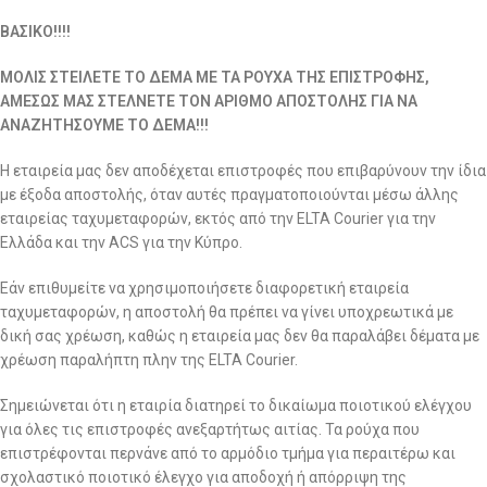
ΒΑΣΙΚΟ!!!!
ΜΟΛΙΣ ΣΤΕΙΛΕΤΕ ΤΟ ΔΕΜΑ ΜΕ ΤΑ ΡΟΥΧΑ ΤΗΣ ΕΠΙΣΤΡΟΦΗΣ,
ΑΜΕΣΩΣ ΜΑΣ ΣΤΕΛΝΕΤΕ ΤΟΝ ΑΡΙΘΜΟ ΑΠΟΣΤΟΛΗΣ ΓΙΑ ΝΑ
ΑΝΑΖΗΤΗΣΟΥΜΕ ΤΟ ΔΕΜΑ!!!
Η εταιρεία μας δεν αποδέχεται επιστροφές που επιβαρύνουν την ίδια
με έξοδα αποστολής, όταν αυτές πραγματοποιούνται μέσω άλλης
εταιρείας ταχυμεταφορών, εκτός από την ELTA Courier για την
Ελλάδα και την ACS για την Κύπρο.
Εάν επιθυμείτε να χρησιμοποιήσετε διαφορετική εταιρεία
ταχυμεταφορών, η αποστολή θα πρέπει να γίνει υποχρεωτικά με
δική σας χρέωση, καθώς η εταιρεία μας δεν θα παραλάβει δέματα με
χρέωση παραλήπτη πλην της ELTA Courier.
Σημειώνεται ότι η εταιρία διατηρεί το δικαίωμα ποιοτικού ελέγχου
για όλες τις επιστροφές ανεξαρτήτως αιτίας. Τα ρούχα που
επιστρέφονται περνάνε από το αρμόδιο τμήμα για περαιτέρω και
σχολαστικό ποιοτικό έλεγχο για αποδοχή ή απόρριψη της