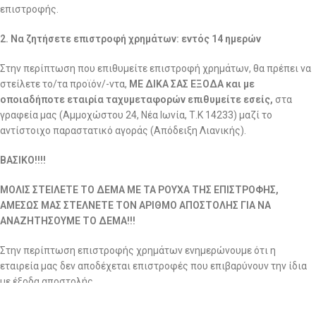
επιστροφής.
2. Να ζητήσετε επιστροφή χρημάτων: εντός 14 ημερών
Στην περίπτωση που επιθυμείτε επιστροφή χρημάτων, θα πρέπει να
στείλετε το/τα προϊόν/-ντα,
ΜΕ ΔΙΚΑ ΣΑΣ ΕΞΟΔΑ και με
οποιαδήποτε εταιρία ταχυμεταφορών επιθυμείτε εσείς,
στα
γραφεία μας (Αμμοχώστου 24, Νέα Ιωνία, Τ.Κ 14233) μαζί το
αντίστοιχο παραστατικό αγοράς (Απόδειξη Λιανικής).
ΒΑΣΙΚΟ!!!!
ΜΟΛΙΣ ΣΤΕΙΛΕΤΕ ΤΟ ΔΕΜΑ ΜΕ ΤΑ ΡΟΥΧΑ ΤΗΣ ΕΠΙΣΤΡΟΦΗΣ,
ΑΜΕΣΩΣ ΜΑΣ ΣΤΕΛΝΕΤΕ ΤΟΝ ΑΡΙΘΜΟ ΑΠΟΣΤΟΛΗΣ ΓΙΑ ΝΑ
ΑΝΑΖΗΤΗΣΟΥΜΕ ΤΟ ΔΕΜΑ!!!
Στην περίπτωση επιστροφής χρημάτων ενημερώνουμε ότι η
εταιρεία μας δεν αποδέχεται επιστροφές που επιβαρύνουν την ίδια
με έξοδα αποστολής.
Αφού το πακέτο παραληφθεί από εμάς και το τμήμα ποιοτικού