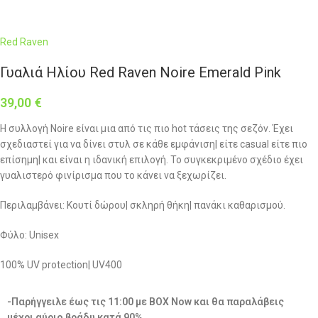
Red Raven
Γυαλιά Ηλίου Red Raven Noire Emerald Pink
39,00
€
Η συλλογή Noire είναι μια από τις πιο hot τάσεις της σεζόν. Έχει
σχεδιαστεί για να δίνει στυλ σε κάθε εμφάνιση| είτε casual είτε πιο
επίσημη| και είναι η ιδανική επιλογή. Το συγκεκριμένο σχέδιο έχει
γυαλιστερό φινίρισμα που το κάνει να ξεχωρίζει.
Περιλαμβάνει: Κουτί δώρου| σκληρή θήκη| πανάκι καθαρισμού.
Φύλο: Unisex
100% UV protection| UV400
-Παρήγγειλε έως τις 11:00 με BOX Now και θα παραλάβεις
μέχρι αύριο βράδυ κατά 90%.