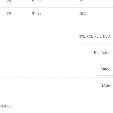
28
91-96
77
29
91-96
78,5
30
96-100
80
3XL
,
XXL
,
XL
,
L
,
M
,
S
31
96-100
81,5
32
101-106
83
Ben Tailor
33
101-106
86
Μπεζ
34
106-111
88
Male
36
106-111
92
38
111-116
Διαθέσιμο 1-3 ημέρες
96
6-ΜΠΕΖ