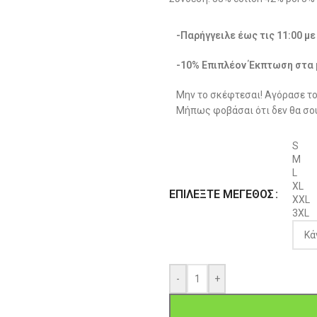
-Παρήγγειλε έως τις 11:00 μ
-10% Επιπλέον Έκπτωση στα 
Μην το σκέφτεσαι! Αγόρασε το
Μήπως φοβάσαι ότι δεν θα σου
S
M
L
XL
ΕΠΙΛΈΞΤΕ ΜΈΓΕΘΟΣ
XXL
3XL
-
+