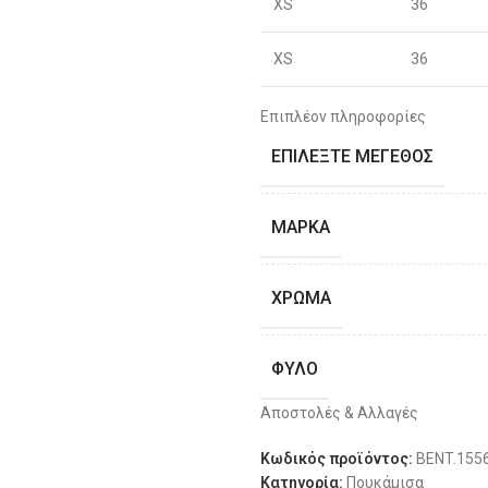
XS
36
XS
36
S
38
Επιπλέον πληροφορίες
ΕΠΙΛΈΞΤΕ ΜΈΓΕΘΟΣ
S
40
M
42
ΜΆΡΚΑ
M
44
ΧΡΏΜΑ
L
46
ΦΎΛΟ
L
48
Αποστολές & Αλλαγές
ΔΙΑΘΕΣΙΜΌΤΗΤΑ
XL
50
Κωδικός προϊόντος:
BENT.155
Κατηγορία:
Πουκάμισα