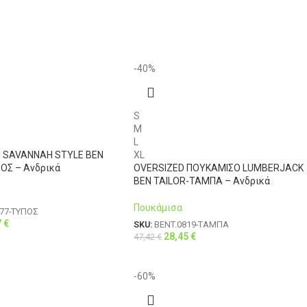
-40%
S
M
L
 SAVANNAH STYLE BEN
XL
ΟΣ – Ανδρικά
OVERSIZED ΠΟΥΚΑΜΙΣΟ LUMBERJACK
BEN TAILOR-ΤΑΜΠΑ – Ανδρικά
Πουκάμισα
877-ΤΥΠΟΣ
7
€
SKU:
BENT.0819-ΤΑΜΠΑ
28,45
€
47,42
€
-60%