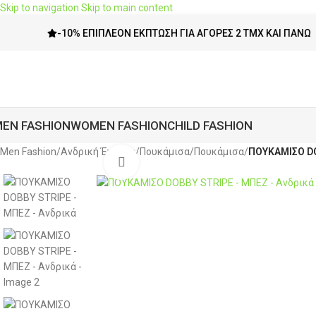
Skip to navigation
Skip to main content
-10% ΕΠΙΠΛΈΟΝ ΈΚΠΤΩΣΗ ΓΙΑ ΑΓΟΡΈΣ 2 ΤΜΧ ΚΑΙ ΠΆΝΩ
EN FASHION
WOMEN FASHION
CHILD FASHION
Men Fashion
/
Ανδρική Ένδυση
/
Πουκάμισα
/
Πουκάμισα
/
ΠΟΥΚΑΜΙΣΟ DO
Click to enlarge