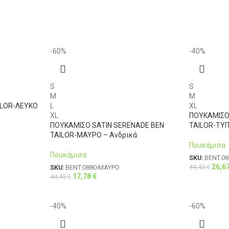
-60%
-40%
S
S
M
M
ILOR-ΛΕΥΚΟ
L
XL
XL
ΠΟΥΚΑΜΙΣΟ
ΠΟΥΚΑΜΙΣΟ SATIN SERENADE BEN
TAILOR-ΤΥΠ
TAILOR-ΜΑΥΡΟ – Ανδρικά
Πουκάμισα
Πουκάμισα
SKU:
BENT.0
26,6
44,45
€
SKU:
BENT.0880-ΜΑΥΡΟ
17,78
€
44,45
€
-40%
-60%