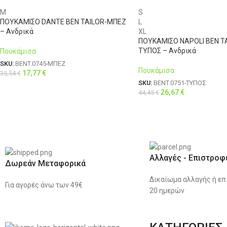
M
S
ΠΟΥΚΑΜΙΣΟ DANTE BEN TAILOR-ΜΠΕΖ
L
– Ανδρικά
XL
ΠΟΥΚΑΜΙΣΟ NAPOLI BEN T
ΤΥΠΟΣ – Ανδρικά
Πουκάμισα
SKU:
BENT.0745-ΜΠΕΖ
Πουκάμισα
17,77
€
35,54
€
SKU:
BENT.0751-ΤΥΠΟΣ
26,67
€
44,45
€
Αλλαγές - Επιστροφ
Δωρεάν Μεταφορικά
Δικαίωμα αλλαγής ή επ
Για αγορές άνω των 49€
20 ημερών