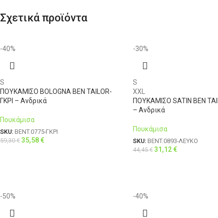
Σχετικά προϊόντα
-40%
-30%
S
S
ΠΟΥΚΑΜΙΣΟ BOLOGNA BEN TAILOR-
XXL
ΓΚΡΙ – Ανδρικά
ΠΟΥΚΑΜΙΣΟ SATIN BEN TA
– Ανδρικά
Πουκάμισα
Πουκάμισα
SKU:
BENT.0775-ΓΚΡΙ
35,58
€
59,30
€
SKU:
BENT.0893-ΛΕΥΚΟ
31,12
€
44,45
€
-50%
-40%