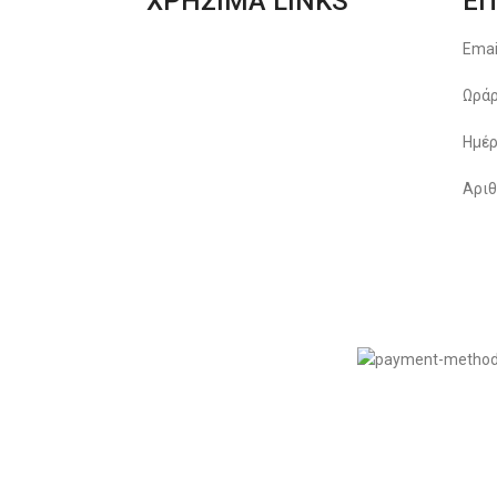
ΧΡΗΣΙΜΑ LINKS
ΕΠ
Αποστολές & Επιστροφές
Emai
Φόρμα Αλλαγών – Επιστροφών
Ωράρ
Μέθοδοι Πληρωμής
Ημέρ
Παρακολούθηση Παραγγελίας
Αριθ
Όροι & Προϋποθέσεις
Πολιτική Απορρήτου
© 2022
LIKEME.GR
εδιασμός & Premium Marketing Services
ProMarketing.gr