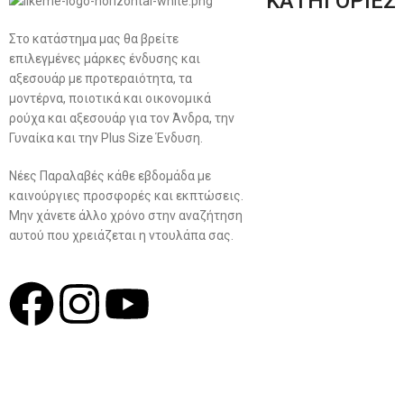
ΚΑΤΗΓΟΡΙΕΣ
Στο κατάστημα μας θα βρείτε
Ανδρική Ένδυση
επιλεγμένες μάρκες ένδυσης και
Plus Size Ένδυση
αξεσουάρ με προτεραιότητα, τα
μοντέρνα, ποιοτικά και οικονομικά
Γυναικεία Ένδυση
ρούχα και αξεσουάρ για τον Άνδρα, την
Γυναίκα και την Plus Size Ένδυση.
Men’s New Collection
Νέες Παραλαβές κάθε εβδομάδα με
Women’s New Collection
καινούργιες προσφορές και εκπτώσεις.
Μην χάνετε άλλο χρόνο στην αναζήτηση
αυτού που χρειάζεται η ντουλάπα σας.
Σχ