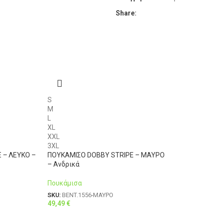
XL
52
Share:
XXL
54
3XL
56
4XL
58
S
M
L
XL
XXL
3XL
 – ΛΕΥΚΟ –
ΠΟΥΚΑΜΙΣΟ DOBBY STRIPE – ΜΑΥΡΟ
– Ανδρικά
Πουκάμισα
SKU:
BENT.1556-ΜΑΥΡΟ
49,49
€