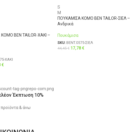
S
M
ΠΟΥΚΑΜΙΣΑ KOMO BEN TAILOR-ΣΙΕΛ –
Ανδρικά
KOMO BEN TAILOR-ΧΑΚΙ –
Πουκάμισα
SKU:
BENT.0575-ΣΙΕΛ
17,78
€
44,45
€
75-ΧΑΚΙ
8
€
πλέον Έκπτωση 10%
 προϊόντα & άνω