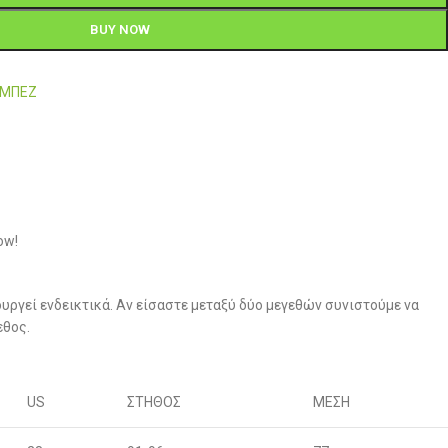
BUY NOW
-ΜΠΕΖ
ow!
υργεί ενδεικτικά. Αν είσαστε μεταξύ δύο μεγεθών συνιστούμε να
εθος.
US
ΣΤΗΘΟΣ
ΜΕΣΗ