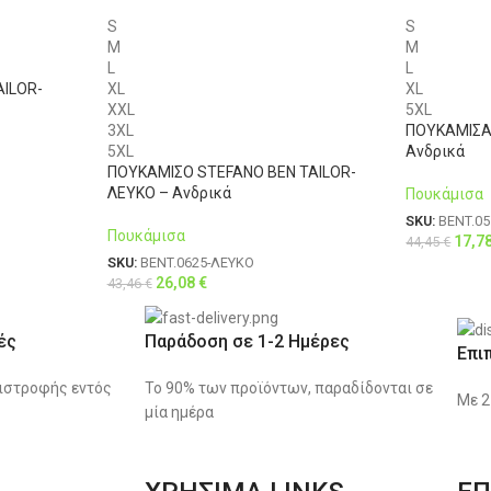
S
S
M
M
L
L
AILOR-
XL
XL
XXL
5XL
3XL
ΠΟΥΚΑΜΙΣΑ 
5XL
Ανδρικά
ΠΟΥΚΑΜΙΣΟ STEFANO BEN TAILOR-
ΛΕΥΚΟ – Ανδρικά
Πουκάμισα
SKU:
BENT.05
Πουκάμισα
17,7
44,45
€
SKU:
BENT.0625-ΛΕΥΚΟ
26,08
€
43,46
€
ές
Παράδοση σε 1-2 Ημέρες
Επι
ιστροφής εντός
Το 90% των προϊόντων, παραδίδονται σε
Με 2
μία ημέρα