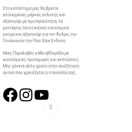
Στο κατάστημα μας θα βρείτε
Ανδρική Ένδυση
επιλεγμένες μάρκες ένδυσης και
Plus Size Ένδυση
αξεσουάρ με προτεραιότητα, τα
μοντέρνα, ποιοτικά και οικονομικά
Γυναικεία Ένδυση
ρούχα και αξεσουάρ για τον Άνδρα, την
Γυναίκα και την Plus Size Ένδυση.
Men’s New Collection
Νέες Παραλαβές κάθε εβδομάδα με
Women’s New Collection
καινούργιες προσφορές και εκπτώσεις.
Μην χάνετε άλλο χρόνο στην αναζήτηση
αυτού που χρειάζεται η ντουλάπα σας.
Σχ
Click to enlarge