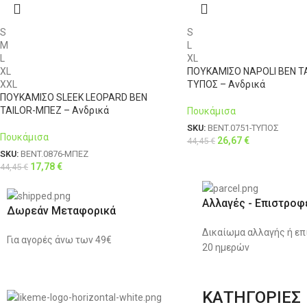
S
S
M
L
L
XL
XL
ΠΟΥΚΑΜΙΣΟ NAPOLI BEN T
XXL
ΤΥΠΟΣ – Ανδρικά
ΠΟΥΚΑΜΙΣΟ SLEEK LEOPARD BEN
TAILOR-ΜΠΕΖ – Ανδρικά
Πουκάμισα
SKU:
BENT.0751-ΤΥΠΟΣ
Πουκάμισα
26,67
€
44,45
€
SKU:
BENT.0876-ΜΠΕΖ
17,78
€
44,45
€
Αλλαγές - Επιστροφ
Δωρεάν Μεταφορικά
Δικαίωμα αλλαγής ή επ
Για αγορές άνω των 49€
20 ημερών
ΚΑΤΗΓΟΡΙΕΣ