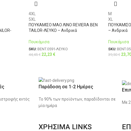
4XL
M
5XL
XL
ΠΟΥΚΑΜΙΣΟ ΜΑΟ ΛΙΝΟ REVIERA BEN
ΠΟΥΚΑΜΙΣΟ
AILOR-
TAILOR-ΛΕΥΚΟ – Ανδρικά
– Ανδρικά
Πουκάμισα
Πουκάμισα
SKU:
BENT.0591-ΛΕΥΚΟ
SKU:
BENT.0
22,23
€
23,7
44,45
€
39,50
€
ές
Παράδοση σε 1-2 Ημέρες
Επι
ιστροφής εντός
Το 90% των προϊόντων, παραδίδονται σε
Με 2
μία ημέρα
ΧΡΗΣΙΜΑ LINKS
ΕΠ