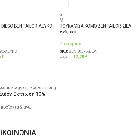
S
M
 DIEGO BEN TAILOR-ΛΕΥΚΟ
ΠΟΥΚΑΜΙΣΑ KOMO BEN TAILOR-ΣΙΕΛ –
Ανδρικά
Πουκάμισα
590-ΛΕΥΚΟ
SKU:
BENT.0575-ΣΙΕΛ
0
€
17,78
€
44,45
€
πλέον Έκπτωση 10%
 προϊόντα & άνω
ΙΚΟΙΝΩΝΙΑ