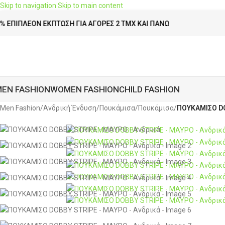
Skip to navigation
Skip to main content
ΈΟΝ ΈΚΠΤΩΣΗ ΓΙΑ ΑΓΟΡΈΣ 2 ΤΜΧ ΚΑΙ ΠΆΝΩ
ΔΩ
EN FASHION
WOMEN FASHION
CHILD FASHION
Men Fashion
/
Ανδρική Ένδυση
/
Πουκάμισα
/
Πουκάμισα
/
ΠΟΥΚΑΜΙΣΟ DO