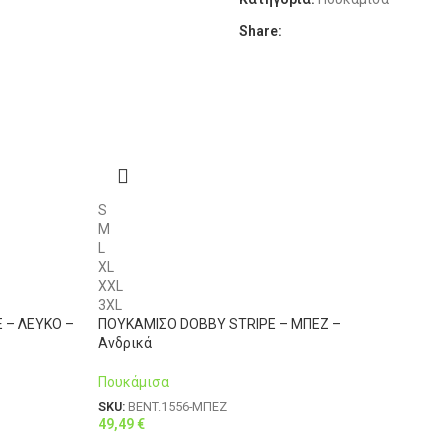
XL
52
Share:
XXL
54
3XL
56
4XL
58
S
M
L
XL
XXL
3XL
 – ΛΕΥΚΟ –
ΠΟΥΚΑΜΙΣΟ DOBBY STRIPE – ΜΠΕΖ –
Ανδρικά
Πουκάμισα
SKU:
BENT.1556-ΜΠΕΖ
49,49
€