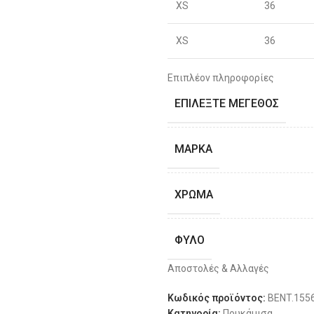
XS
36
XS
36
S
38
Επιπλέον πληροφορίες
ΕΠΙΛΈΞΤΕ ΜΈΓΕΘΟΣ
S
40
M
42
ΜΆΡΚΑ
M
44
ΧΡΏΜΑ
L
46
ΦΎΛΟ
L
48
Αποστολές & Αλλαγές
ΔΙΑΘΕΣΙΜΌΤΗΤΑ
XL
50
Κωδικός προϊόντος:
BENT.155
Κατηγορία:
Πουκάμισα