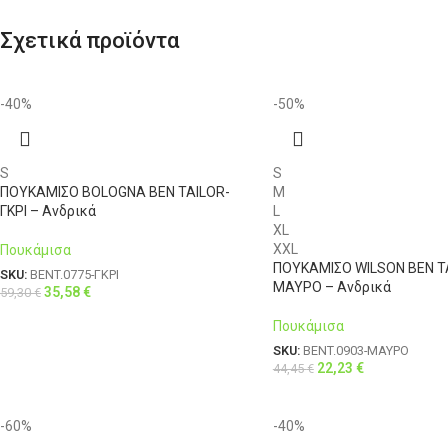
Σχετικά προϊόντα
-40%
-50%
S
S
ΠΟΥΚΑΜΙΣΟ BOLOGNA BEN TAILOR-
M
ΓΚΡΙ – Ανδρικά
L
XL
XXL
Πουκάμισα
ΠΟΥΚΑΜΙΣΟ WILSON BEN T
SKU:
BENT.0775-ΓΚΡΙ
ΜΑΥΡΟ – Ανδρικά
35,58
€
59,30
€
Πουκάμισα
SKU:
BENT.0903-ΜΑΥΡΟ
22,23
€
44,45
€
-60%
-40%