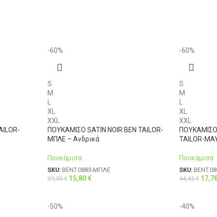
-60%
-60%
S
S
M
M
L
L
XL
XL
XXL
XXL
AILOR-
ΠΟΥΚΑΜΙΣΟ SATIN NOIR BEN TAILOR-
ΠΟΥΚΑΜΙΣΟ
ΜΠΛΕ – Ανδρικά
TAILOR-ΜΑΥ
Πουκάμισα
Πουκάμισα
SKU:
BENT.0883-ΜΠΛΕ
SKU:
BENT.0
15,80
€
17,7
39,50
€
44,45
€
-50%
-40%