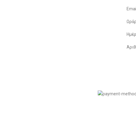
Αποστολές & Επιστροφές
Emai
Φόρμα Αλλαγών – Επιστροφών
Ωράρ
Μέθοδοι Πληρωμής
Ημέρ
Παρακολούθηση Παραγγελίας
Αριθ
Όροι & Προϋποθέσεις
Πολιτική Απορρήτου
© 2022
LIKEME.GR
εδιασμός & Premium Marketing Services
ProMarketing.gr