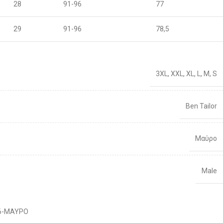
28
91-96
77
29
91-96
78,5
30
96-100
80
3XL
,
XXL
,
XL
,
L
,
M
,
S
31
96-100
81,5
32
101-106
83
Ben Tailor
33
101-106
86
Μαύρο
34
106-111
88
Male
36
106-111
92
38
111-116
Διαθέσιμο 1-3 ημέρες
96
6-ΜΑΥΡΟ