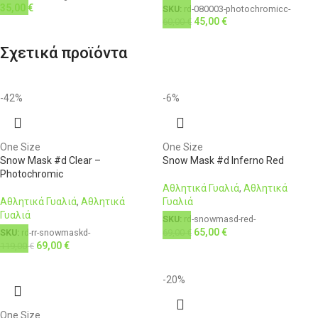
35,00
€
SKU:
rd-080003-photochromicc-
45,00
€
60,00
€
Σχετικά προϊόντα
-42%
-6%
One Size
One Size
Snow Mask #d Clear –
Snow Mask #d Inferno Red
Photochromic
Αθλητικά Γυαλιά
,
Αθλητικά
Αθλητικά Γυαλιά
,
Αθλητικά
Γυαλιά
Γυαλιά
SKU:
rd-snowmasd-red-
65,00
€
69,00
€
SKU:
rd-rr-snowmaskd-
69,00
€
119,00
€
-20%
One Size