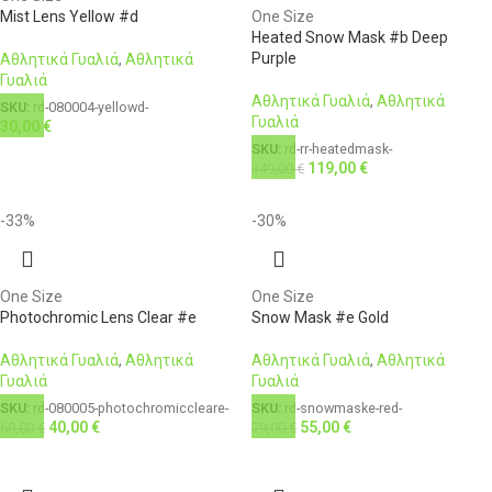
Mist Lens Yellow #d
One Size
Heated Snow Mask #b Deep
Purple
Αθλητικά Γυαλιά
,
Αθλητικά
Γυαλιά
Αθλητικά Γυαλιά
,
Αθλητικά
SKU:
rd-080004-yellowd-
Γυαλιά
30,00
€
SKU:
rd-rr-heatedmask-
119,00
€
149,00
€
-33%
-30%
One Size
One Size
Photochromic Lens Clear #e
Snow Mask #e Gold
Αθλητικά Γυαλιά
,
Αθλητικά
Αθλητικά Γυαλιά
,
Αθλητικά
Γυαλιά
Γυαλιά
SKU:
rd-080005-photochromiccleare-
SKU:
rd-snowmaske-red-
40,00
€
55,00
€
60,00
€
79,00
€