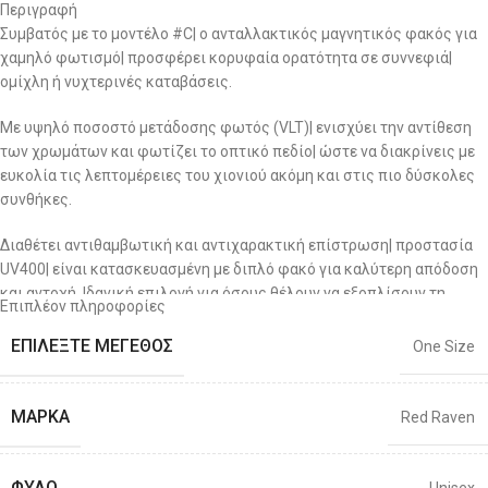
Περιγραφή
Συμβατός με το μοντέλο #C| ο ανταλλακτικός μαγνητικός φακός για
χαμηλό φωτισμό| προσφέρει κορυφαία ορατότητα σε συννεφιά|
ομίχλη ή νυχτερινές καταβάσεις.
Με υψηλό ποσοστό μετάδοσης φωτός (VLT)| ενισχύει την αντίθεση
των χρωμάτων και φωτίζει το οπτικό πεδίο| ώστε να διακρίνεις με
ευκολία τις λεπτομέρειες του χιονιού ακόμη και στις πιο δύσκολες
συνθήκες.
Διαθέτει αντιθαμβωτική και αντιχαρακτική επίστρωση| προστασία
UV400| είναι κατασκευασμένη με διπλό φακό για καλύτερη απόδοση
και αντοχή. Ιδανική επιλογή για όσους θέλουν να εξοπλίσουν τη
Επιπλέον πληροφορίες
μάσκα τους με έξτρα φακό ειδικά μελετημένο για κακοκαιρία.
ΕΠΙΛΈΞΤΕ ΜΈΓΕΘΟΣ
One Size
ΜΆΡΚΑ
Red Raven
ΦΎΛΟ