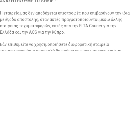
ΑΝΑΖΗΤΗΣΟΥΜΕ ΤΟ ΔΕΜΑ!!!
Η εταιρεία μας δεν αποδέχεται επιστροφές που επιβαρύνουν την ίδια
με έξοδα αποστολής, όταν αυτές πραγματοποιούνται μέσω άλλης
εταιρείας ταχυμεταφορών, εκτός από την ELTA Courier για την
Ελλάδα και την ACS για την Κύπρο.
Εάν επιθυμείτε να χρησιμοποιήσετε διαφορετική εταιρεία
ταχυμεταφορών, η αποστολή θα πρέπει να γίνει υποχρεωτικά με
δική σας χρέωση, καθώς η εταιρεία μας δεν θα παραλάβει δέματα με
χρέωση παραλήπτη πλην της ELTA Courier.
Σημειώνεται ότι η εταιρία διατηρεί το δικαίωμα ποιοτικού ελέγχου
για όλες τις επιστροφές ανεξαρτήτως αιτίας. Τα ρούχα που
επιστρέφονται περνάνε από το αρμόδιο τμήμα για περαιτέρω και
σχολαστικό ποιοτικό έλεγχο για αποδοχή ή απόρριψη της
επιστροφής.
2. Να ζητήσετε επιστροφή χρημάτων: εντός 14 ημερών
Στην περίπτωση που επιθυμείτε επιστροφή χρημάτων, θα πρέπει να