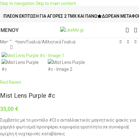
Skip to navigation
Skip to main content
ΈΟΝ ΈΚΠΤΩΣΗ ΓΙΑ ΑΓΟΡΈΣ 2 ΤΜΧ ΚΑΙ ΠΆΝΩ
ΔΩΡΕΆΝ ΜΕΤΑΦΟΡΙΚΆ Ά
ΜΕΝΟΥ
Men Fashion
/
Γυαλιά
/
Αθλητικά Γυαλιά
Click to enlarge
Red Raven
Mist Lens Purple #c
35,00
€
Συμβατός με το μοντέλο #C| ο ανταλλακτικός μαγνητικός φακός για
χαμηλό φωτισμό| προσφέρει κορυφαία ορατότητα σε συννεφιά|
ομίχλη ή νυχτερινές καταβάσεις.