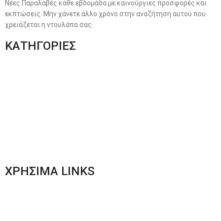
Νέες Παραλαβές κάθε εβδομάδα με καινούργιες προσφορές και
εκπτώσεις. Μην χάνετε άλλο χρόνο στην αναζήτηση αυτού που
χρειάζεται η ντουλάπα σας.
ΚΑΤΗΓΟΡΙΕΣ
Ανδρική Ένδυση
Plus Size Ένδυση
Γυναικεία Ένδυση
Men’s New Collection
Women’s New Collection
ΧΡΗΣΙΜΑ LINKS
Αποστολές & Επιστροφές
Φόρμα Αλλαγών – Επιστροφών