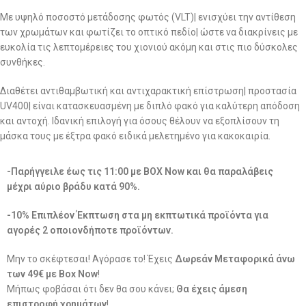
Με υψηλό ποσοστό μετάδοσης φωτός (VLT)| ενισχύει την αντίθεση
των χρωμάτων και φωτίζει το οπτικό πεδίο| ώστε να διακρίνεις με
ευκολία τις λεπτομέρειες του χιονιού ακόμη και στις πιο δύσκολες
συνθήκες.
Διαθέτει αντιθαμβωτική και αντιχαρακτική επίστρωση| προστασία
UV400| είναι κατασκευασμένη με διπλό φακό για καλύτερη απόδοση
και αντοχή. Ιδανική επιλογή για όσους θέλουν να εξοπλίσουν τη
μάσκα τους με έξτρα φακό ειδικά μελετημένο για κακοκαιρία.
-Παρήγγειλε έως τις 11:00 με BOX Now και θα παραλάβεις
μέχρι αύριο βράδυ κατά 90%.
-10% Επιπλέον Έκπτωση στα μη εκπτωτικά προϊόντα για
αγορές 2 οποιονδήποτε προϊόντων.
Μην το σκέφτεσαι! Αγόρασε το! Έχεις
Δωρεάν Μεταφορικά άνω
των 49€ με Box Now
!
Μήπως φοβάσαι ότι δεν θα σου κάνει;
Θα έχεις άμεση
επιστροφή χρημάτων
!