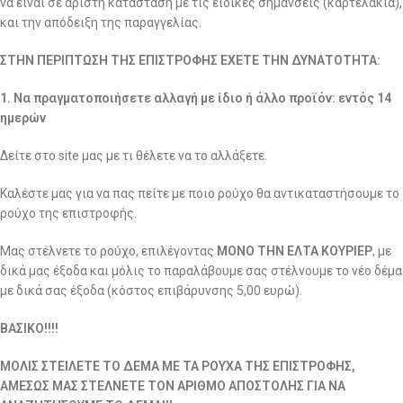
να είναι σε άριστη κατάσταση με τις ειδικές σημάνσεις (καρτελάκια),
και την απόδειξη της παραγγελίας.
ΣΤΗΝ ΠΕΡΙΠΤΩΣΗ ΤΗΣ ΕΠΙΣΤΡΟΦΗΣ ΕΧΕΤΕ ΤΗΝ ΔΥΝΑΤΟΤΗΤΑ:
1. Να πραγματοποιήσετε αλλαγή με ίδιο ή άλλο προϊόν: εντός 14
ημερών
Δείτε στο site μας με τι θέλετε να το αλλάξετε.
Καλέστε μας για να πας πείτε με ποιο ρούχο θα αντικαταστήσουμε το
ρούχο της επιστροφής.
Μας στέλνετε το ρούχο, επιλέγοντας
ΜΟΝΟ ΤΗΝ ΕΛΤΑ ΚΟΥΡΙΕΡ
, με
δικά μας έξοδα και μόλις το παραλάβουμε σας στέλνουμε το νέο δέμα
με δικά σας έξοδα (κόστος επιβάρυνσης 5,00 ευρώ).
ΒΑΣΙΚΟ!!!!
ΜΟΛΙΣ ΣΤΕΙΛΕΤΕ ΤΟ ΔΕΜΑ ΜΕ ΤΑ ΡΟΥΧΑ ΤΗΣ ΕΠΙΣΤΡΟΦΗΣ,
ΑΜΕΣΩΣ ΜΑΣ ΣΤΕΛΝΕΤΕ ΤΟΝ ΑΡΙΘΜΟ ΑΠΟΣΤΟΛΗΣ ΓΙΑ ΝΑ