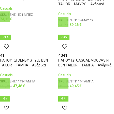
TAILOR – ΜΑΥΡΟ – Ανδρικά
Casuals
Casuals
SKU:
BENT.1591-ΜΠΕΖ
74,15
€
SKU:
BENT.1137-ΜΑΥΡΟ
89,26
€
93,95
€
-60%
-50%
41
40
41
ΠΑΠΟΥΤΣΙ DERBY STYLE BEN
ΠΑΠΟΥΤΣΙ CASUAL MOCCASIN
TAILOR – ΤΑΜΠΑ – Ανδρικά
BEN TAILOR – ΤΑΜΠΑ – Ανδρικά
Casuals
Casuals
SKU:
BENT.1113-ΤΑΜΠΑ
SKU:
BENT.1111-ΤΑΜΠΑ
47,48
€
49,45
€
118,70
€
98,90
€
-5%
-5%