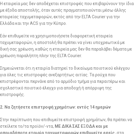
Η εταιρεία μας δεν αποδέχεται επιστροφές που επιβαρύνουν την ίδια
με έξοδα αποστολής, όταν αυτές πραγματοποιούνται μέσω άλλης
εταιρείας ταχυμεταφορών, εκτός από την ELTA Courier για την
Ελλάδα και την ACS για την Κύπρο.
Εάν επιθυμείτε να χρησιμοποιήσετε διαφορετική εταιρεία
ταχυμεταφορών, η αποστολή θα πρέπει να γίνει υποχρεωτικά με
δική σας χρέωση, καθώς η εταιρεία μας δεν θα παραλάβει δέματα με
χρέωση παραλήπτη πλην της ELTA Courier.
Σημειώνεται ότι η εταιρία διατηρεί το δικαίωμα ποιοτικού ελέγχου
για όλες τις επιστροφές ανεξαρτήτως αιτίας. Τα ρούχα που
επιστρέφονται περνάνε από το αρμόδιο τμήμα για περαιτέρω και
σχολαστικό ποιοτικό έλεγχο για αποδοχή ή απόρριψη της
επιστροφής.
2. Να ζητήσετε επιστροφή χρημάτων: εντός 14 ημερών
Στην περίπτωση που επιθυμείτε επιστροφή χρημάτων, θα πρέπει να
στείλετε το/τα προϊόν/-ντα,
ΜΕ ΔΙΚΑ ΣΑΣ ΕΞΟΔΑ και με
οποιαδήποτε εταιρία ταχυμεταφορών επιθυμείτε εσείς,
στα