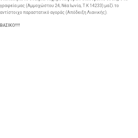
γραφεία μας (Αμμοχώστου 24, Νέα Ιωνία, Τ.Κ 14233) μαζί το
αντίστοιχο παραστατικό αγοράς (Απόδειξη Λιανικής).
ΒΑΣΙΚΟ!!!!
ΜΟΛΙΣ ΣΤΕΙΛΕΤΕ ΤΟ ΔΕΜΑ ΜΕ ΤΑ ΡΟΥΧΑ ΤΗΣ ΕΠΙΣΤΡΟΦΗΣ,
ΑΜΕΣΩΣ ΜΑΣ ΣΤΕΛΝΕΤΕ ΤΟΝ ΑΡΙΘΜΟ ΑΠΟΣΤΟΛΗΣ ΓΙΑ ΝΑ
ΑΝΑΖΗΤΗΣΟΥΜΕ ΤΟ ΔΕΜΑ!!!
Στην περίπτωση επιστροφής χρημάτων ενημερώνουμε ότι η
εταιρεία μας δεν αποδέχεται επιστροφές που επιβαρύνουν την ίδια
με έξοδα αποστολής.
Αφού το πακέτο παραληφθεί από εμάς και το τμήμα ποιοτικού
ελέγχου ελέγξει ότι τα προϊόντα είναι σε άριστη κατάσταση και
πληρούν όλες τις προϋποθέσεις για επιστροφή, το ποσό θα
καταβάλλεται στον Τραπεζικό Λογαριασμό σας εντός δεκατεσσάρων
(14) εργάσιμων ημερών. (το ποσό της επιστροφής θα είναι η αξία
των προιόντων χωρίς τα μεταφορικά εέξοδα)
Εκπτωτικά προϊόντα