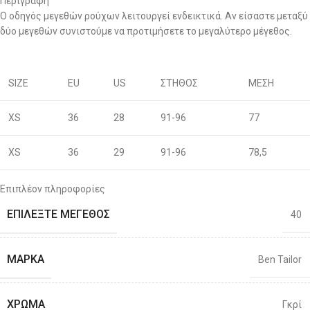
Περιγραφή
Ο οδηγός μεγεθών ρούχων λειτουργεί ενδεικτικά. Αν είσαστε μεταξύ
δύο μεγεθών συνιστούμε να προτιμήσετε το μεγαλύτερο μέγεθος.
SIZE
EU
US
ΣΤΗΘΟΣ
ΜΕΣΗ
XS
36
28
91-96
77
XS
36
29
91-96
78,5
S
38
30
96-100
80
Επιπλέον πληροφορίες
ΕΠΙΛΈΞΤΕ ΜΈΓΕΘΟΣ
40
S
40
31
96-100
81,5
M
42
32
101-106
83
ΜΆΡΚΑ
Ben Tailor
M
44
33
101-106
86
ΧΡΏΜΑ
Γκρί