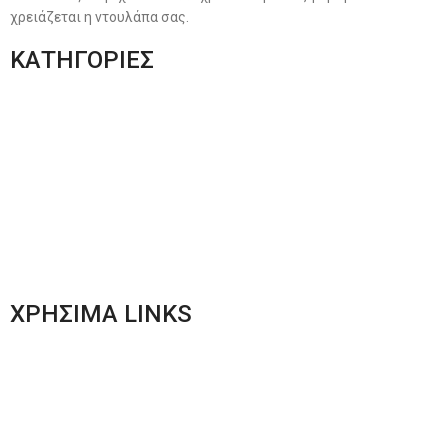
χρειάζεται η ντουλάπα σας.
ΚΑΤΗΓΟΡΙΕΣ
Ανδρική Ένδυση
Plus Size Ένδυση
Γυναικεία Ένδυση
Men’s New Collection
Women’s New Collection
ΧΡΗΣΙΜΑ LINKS
Αποστολές & Επιστροφές
Φόρμα Αλλαγών – Επιστροφών
Μέθοδοι Πληρωμής