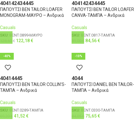
40
41
42
43
44
45
40
41
42
43
44
45
ΠΑΠΟΥΤΣΙ BEN TAILOR LOAFER
ΠΑΠΟΥΤΣΙ BEN TAILOR LOAFER
MONOGRAM-ΜΑΥΡΟ – Ανδρικά
CANVA-ΤΑΜΠΑ – Ανδρικά
Casuals
Casuals
SKU:
BENT.0899-ΜΑΥΡΟ
SKU:
BENT.0817-ΤΑΜΠΑ
122,18
€
84,56
€
128,60
€
89,00
€
-40%
-10%
40
41
44
45
40
44
ΠΑΠΟΥΤΣΙ BEN TAILOR COLLIN’S-
ΠΑΠΟΥΤΣΙ DANIEL BEN TAILOR-
ΤΑΜΠΑ – Ανδρικά
ΤΑΜΠΑ – Ανδρικά
Casuals
Casuals
SKU:
BENT.0289-ΤΑΜΠΑ
SKU:
BENT.0330-ΤΑΜΠΑ
41,52
€
75,65
€
69,20
€
84,05
€