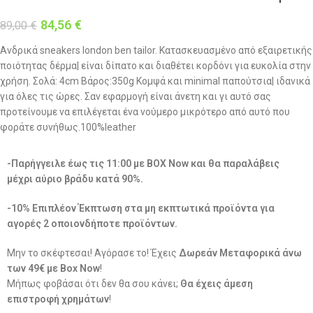
84,56
€
89,00
€
Ανδρικά sneakers london ben tailor. Κατασκευασμένο από εξαιρετικής
ποιότητας δέρμα| είναι δίπατο και διαθέτει κορδόνι για ευκολία στην
χρήση. Σολά: 4cm Βάρος:350g Κομψά και minimal παπούτσια| ιδανικά
για όλες τις ώρες. Σαν εφαρμογή είναι άνετη και γι αυτό σας
προτείνουμε να επιλέγεται ένα νούμερο μικρότερο από αυτό που
φοράτε συνήθως.100%leather
-Παρήγγειλε έως τις 11:00 με BOX Now και θα παραλάβεις
μέχρι αύριο βράδυ κατά 90%.
-10% Επιπλέον Έκπτωση στα μη εκπτωτικά προϊόντα για
αγορές 2 οποιονδήποτε προϊόντων.
Μην το σκέφτεσαι! Αγόρασε το! Έχεις
Δωρεάν Μεταφορικά άνω
των 49€ με Box Now
!
Μήπως φοβάσαι ότι δεν θα σου κάνει;
Θα έχεις άμεση
επιστροφή χρημάτων
!