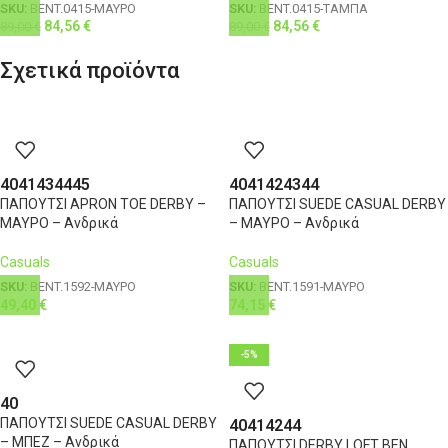
SKU:
BENT.0415-ΜΑΥΡΟ
SKU:
BENT.0415-ΤΑΜΠΑ
84,56
€
84,56
€
89,00
€
89,00
€
Σχετικά προϊόντα
40
41
43
44
45
40
41
42
43
44
ΠΑΠΟΥΤΣΙ APRON TOE DERBY –
ΠΑΠΟΥΤΣΙ SUEDE CASUAL DERBY
ΜΑΥΡΟ – Ανδρικά
– ΜΑΥΡΟ – Ανδρικά
Casuals
Casuals
SKU:
BENT.1592-ΜΑΥΡΟ
SKU:
BENT.1591-ΜΑΥΡΟ
49,40
€
74,15
€
-5%
40
ΠΑΠΟΥΤΣΙ SUEDE CASUAL DERBY
40
41
42
44
– ΜΠΕΖ – Ανδρικά
ΠΑΠΟΥΤΣΙ DERBY LOFT BEN